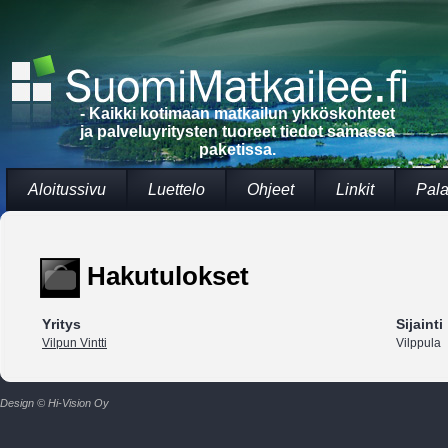
- Kaikki kotimaan matkailun ykköskohteet
ja palveluyritysten tuoreet tiedot samassa
paketissa.
Aloitussivu
Luettelo
Ohjeet
Linkit
Pala
Hakutulokset
Yritys
Sijainti
Vilpun Vintti
Vilppula
Design © Hi-Vision Oy