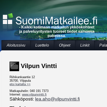
- Kaikki kotimaan matkailun ykköskohteet
ja palveluyritysten tuoreet tiedot samassa
paketissa.
Aloitussivu
Luettelo
Ohjeet
Linkit
Pala
Vilpun Vintti
Riihikankaantie 12
35700, Vilppula
etsi kartalta >>
Matkapuhelin: 040 191 7373
Internet:
www.vilpunvintti.fi
Sähköposti:
lea.aho@vilpunvintti.fi