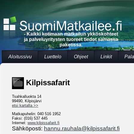
- Kaikki kotimaan matkailun ykköskohteet
ja palveluyritysten tuoreet tiedot samassa
paketissa.
Aloitussivu
Luettelo
Ohjeet
Linkit
Pala
Kilpissafarit
Tsahkalluokta 14
99490, Kilpisjärvi
etsi kartalta >>
Matkapuhelin: 040 516 1952
Faksi: (016) 537 445
Internet:
www.kilpissafarit.fi
Sähköposti:
hannu.rauhala@kilpissafarit.fi