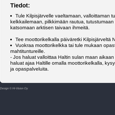
Tiedot:
Tule Kilpisjärvelle vaeltamaan, valloittaman t
kelkkailemaan, pilkkimään rautua, tutustumaan 
katsomaan arktisen taivaan ihmeitä.
Tee moottorikelkalla päiväretki Kilpisjärveltä
Vuokraa moottorikelkka tai tule mukaan opaste
mahtituntureille.
- Jos haluat valloittaa Haltin sulan maan aikaan 
haluat ajaa Haltille omalla moottorikelkalla, kysy
ja opaspalveluita.
Design © Hi-Vision Oy