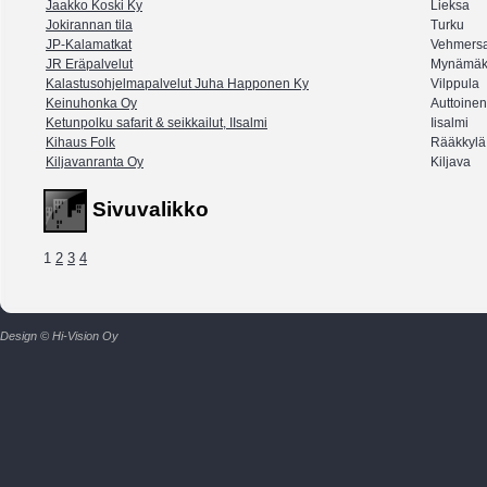
Jaakko Koski Ky
Lieksa
Jokirannan tila
Turku
JP-Kalamatkat
Vehmersa
JR Eräpalvelut
Mynämäk
Kalastusohjelmapalvelut Juha Happonen Ky
Vilppula
Keinuhonka Oy
Auttoinen
Ketunpolku safarit & seikkailut, IIsalmi
Iisalmi
Kihaus Folk
Rääkkylä
Kiljavanranta Oy
Kiljava
Sivuvalikko
1
2
3
4
Design © Hi-Vision Oy