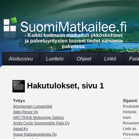
- Kaikki kotimaan matkailun ykköskohteet
ja palveluyritysten tuoreet tiedot samassa
paketissa.
Aloitussivu
Luettelo
Ohjeet
Linkit
Pala
Hakutulokset, sivu 1
Yritys
Sijainti
Ahoniemen Lomamökit
Roukalah
Aktiv-Resor Oy
Helsinki
ARCTIQUE Motoneige Safaris
Ivalo
Arctis Circle Snowmobile Park Oy
Rovanie
Aspat Ky
Lieto as
Augur Kalastuspalvelu Oy
Porvoo/p