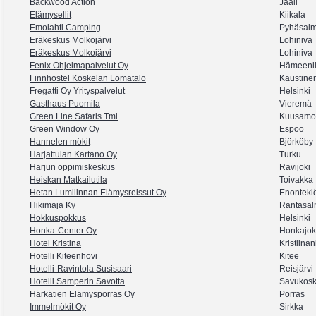
Backwood Action
Jääli
Elämysellit
Kiikala
Emolahti Camping
Pyhäsalm
Eräkeskus Molkojärvi
Lohiniva
Eräkeskus Molkojärvi
Lohiniva
Fenix Ohjelmapalvelut Oy
Hämeenl
Finnhostel Koskelan Lomatalo
Kaustine
Fregatti Oy Yrityspalvelut
Helsinki
Gasthaus Puomila
Vieremä
Green Line Safaris Tmi
Kuusamo
Green Window Oy
Espoo
Hannelen mökit
Björköby
Harjattulan Kartano Oy
Turku
Harjun oppimiskeskus
Ravijoki
Heiskan Matkailutila
Toivakka
Hetan Lumilinnan Elämysreissut Oy
Enonteki
Hikimaja Ky
Rantasal
Hokkuspokkus
Helsinki
Honka-Center Oy
Honkajok
Hotel Kristina
Kristiina
Hotelli Kiteenhovi
Kitee
Hotelli-Ravintola Susisaari
Reisjärvi
Hotelli Samperin Savotta
Savukosk
Härkätien Elämysporras Oy
Porras
Immelmökit Oy
Sirkka