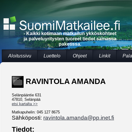
- Kaikki kotimaan matkailun ykköskohteet
ja palveluyritysten tuoreet tiedot samassa
paketissa.
Aloitussivu
Luettelo
Ohjeet
Linkit
Pala
RAVINTOLA AMANDA
Selänpääntie 631
47810, Selänpää
etsi kartalta >>
Matkapuhelin: 045 127 8675
Sähköposti:
ravintola.amanda@pp.inet.fi
Tiedot: