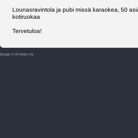
Lounasravintola ja pubi missä karaokea, 50 as
kotiruokaa
Tervetuloa!
Design © Hi-Vision Oy