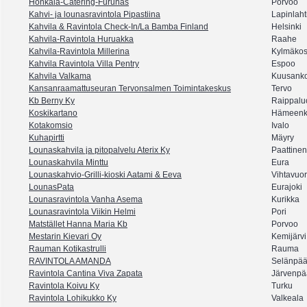
Honkala-Catering-Furunäs
Porvoo
Kahvi- ja lounasravintola Pipastiina
Lapinlaht
Kahvila & Ravintola Check-In/La Bamba Finland
Helsinki
Kahvila-Ravintola Huruakka
Raahe
Kahvila-Ravintola Millerina
Kylmäkos
Kahvila Ravintola Villa Pentry
Espoo
Kahvila Valkama
Kuusanko
Kansanraamattuseuran Tervonsalmen Toimintakeskus
Tervo
Kb Berny Ky
Raippalu
Koskikartano
Hämeenk
Kotakomsio
Ivalo
Kuhapirtti
Mäyry
Lounaskahvila ja pitopalvelu Aterix Ky
Paattinen
Lounaskahvila Minttu
Eura
Lounaskahvio-Grilli-kioski Aatami & Eeva
Vihtavuor
LounasPata
Eurajoki
Lounasravintola Vanha Asema
Kurikka
Lounasravintola Viikin Helmi
Pori
Matstället Hanna Maria Kb
Porvoo
Mestarin Kievari Oy
Kemijärvi
Rauman Kotikastrulli
Rauma
RAVINTOLA AMANDA
Selänpä
Ravintola Cantina Viva Zapata
Järvenpä
Ravintola Koivu Ky
Turku
Ravintola Lohikukko Ky
Valkeala