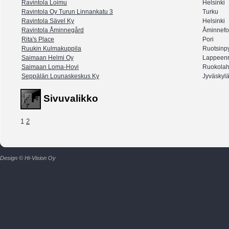
Ravintola Loimu
Helsinki
Ravintola Oy Turun Linnankatu 3
Turku
Ravintola Sävel Ky
Helsinki
Ravintola Åminnegård
Åminnefo
Rita's Place
Pori
Ruukin Kulmakuppila
Ruotsinp
Saimaan Helmi Oy
Lappeenr
Saimaan Loma-Hovi
Ruokolah
Seppälän Lounaskeskus Ky
Jyväskyl
Sivuvalikko
1
2
Design © Hi-Vision Oy