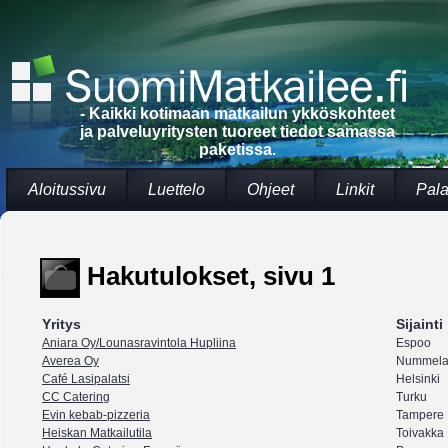
- Kaikki kotimaan matkailun ykköskohteet
ja palveluyritysten tuoreet tiedot samassa
paketissa.
Aloitussivu
Luettelo
Ohjeet
Linkit
Pala
Hakutulokset, sivu 1
Yritys
Sijainti
Aniara Oy/Lounasravintola Hupliina
Espoo
Averea Oy
Nummel
Café Lasipalatsi
Helsinki
CC Catering
Turku
Evin kebab-pizzeria
Tampere
Heiskan Matkailutila
Toivakka