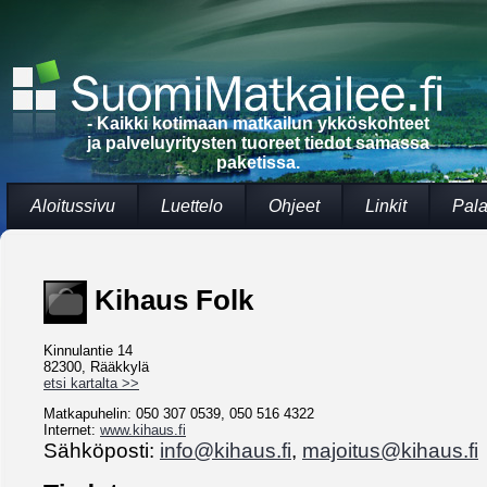
- Kaikki kotimaan matkailun ykköskohteet
ja palveluyritysten tuoreet tiedot samassa
paketissa.
Aloitussivu
Luettelo
Ohjeet
Linkit
Pala
Kihaus Folk
Kinnulantie 14
82300, Rääkkylä
etsi kartalta >>
Matkapuhelin: 050 307 0539, 050 516 4322
Internet:
www.kihaus.fi
Sähköposti:
info@kihaus.fi
,
majoitus@kihaus.fi