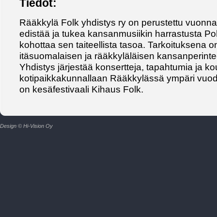
Tiedot:
Rääkkylä Folk yhdistys ry on perustettu vuonn
edistää ja tukea kansanmusiikin harrastusta Po
kohottaa sen taiteellista tasoa. Tarkoituksena on
itäsuomalaisen ja rääkkyläläisen kansanperinte
Yhdistys järjestää konsertteja, tapahtumia ja ko
kotipaikkakunnallaan Rääkkylässä ympäri vu
on kesäfestivaali Kihaus Folk.
Design © Hi-Vision Oy