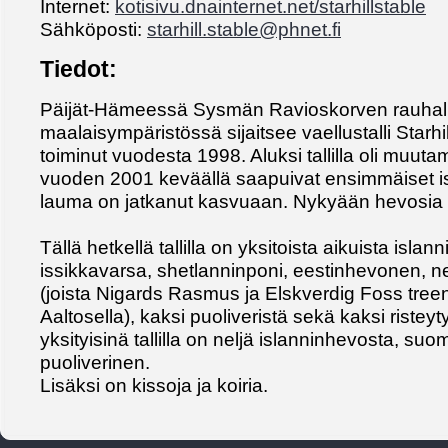
Internet:
kotisivu.dnainternet.net/starhillstable
Sähköposti:
starhill.stable@phnet.fi
Tiedot:
Päijät-Hämeessä Sysmän Ravioskorven rauhal
maalaisympäristössä sijaitsee vaellustalli Starhill
toiminut vuodesta 1998. Aluksi tallilla oli muu
vuoden 2001 keväällä saapuivat ensimmäiset isl
lauma on jatkanut kasvuaan. Nykyään hevosia 
Tällä hetkellä tallilla on yksitoista aikuista islan
issikkavarsa, shetlanninponi, eestinhevonen, 
(joista Nigards Rasmus ja Elskverdig Foss tre
Aaltosella), kaksi puoliveristä sekä kaksi ristey
yksityisinä tallilla on neljä islanninhevosta, s
puoliverinen.
Lisäksi on kissoja ja koiria.