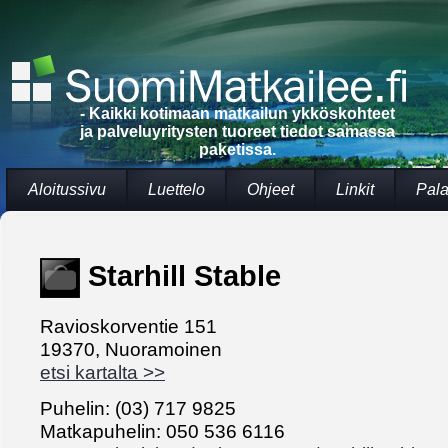
- Kaikki kotimaan matkailun ykköskohteet
ja palveluyritysten tuoreet tiedot samassa
paketissa.
Aloitussivu
Luettelo
Ohjeet
Linkit
Pala
Starhill Stable
Ravioskorventie 151
19370, Nuoramoinen
etsi kartalta >>
Puhelin: (03) 717 9825
Matkapuhelin: 050 536 6116