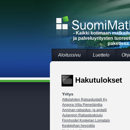
- Kaikki kotimaan matkai
ja palveluyritysten tuoree
paketissa.
Aloitussivu
Luettelo
Ohj
Hakutulokset
Yritys
Aittolahden Ratsastustalli Ky
Angora-Villa Pieneläintila
Anninan ratsastus- ja ajotalli
Aulangon Ratsastuskoulu
Finnhostel Koskelan Lomatalo
Keskipihan hevostila