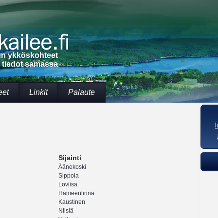
lun ykköskohteet
t tiedot samassa
eet
Linkit
Palaute
Sijainti
Äänekoski
Sippola
Loviisa
Hämeenlinna
Kaustinen
Nilsiä