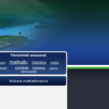
Yleisimmät asiasanat:
matkailu
majoitus
loma
mökki
ravintola
kalastus
luonto
virkistys
elämysmatkailu
Mukana matkailemassa: