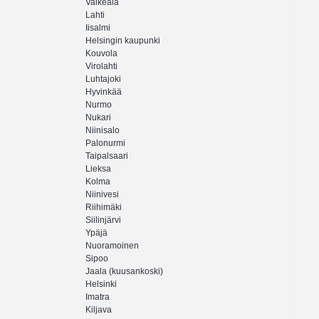
Valkeala
Lahti
Iisalmi
Helsingin kaupunki
Kouvola
Virolahti
Luhtajoki
Hyvinkää
Nurmo
Nukari
Niinisalo
Palonurmi
Taipalsaari
Lieksa
Kolma
Niinivesi
Riihimäki
Siilinjärvi
Ypäjä
Nuoramoinen
Sipoo
Jaala (kuusankoski)
Helsinki
Imatra
Kiljava