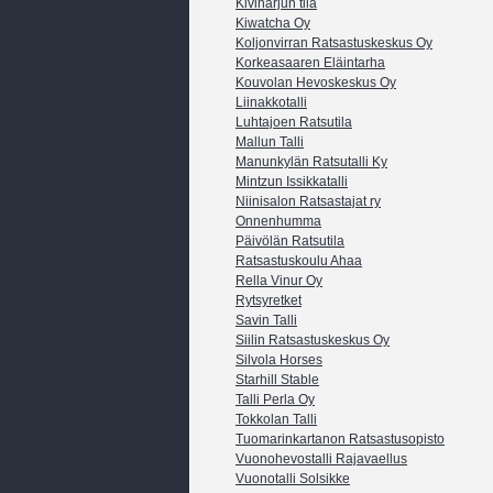
Kiviharjun tila
Kiwatcha Oy
Koljonvirran Ratsastuskeskus Oy
Korkeasaaren Eläintarha
Kouvolan Hevoskeskus Oy
Liinakkotalli
Luhtajoen Ratsutila
Mallun Talli
Manunkylän Ratsutalli Ky
Mintzun Issikkatalli
Niinisalon Ratsastajat ry
Onnenhumma
Päivölän Ratsutila
Ratsastuskoulu Ahaa
Rella Vinur Oy
Rytsyretket
Savin Talli
Siilin Ratsastuskeskus Oy
Silvola Horses
Starhill Stable
Talli Perla Oy
Tokkolan Talli
Tuomarinkartanon Ratsastusopisto
Vuonohevostalli Rajavaellus
Vuonotalli Solsikke