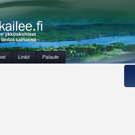
lun ykköskohteet
t tiedot samassa
eet
Linkit
Palaute