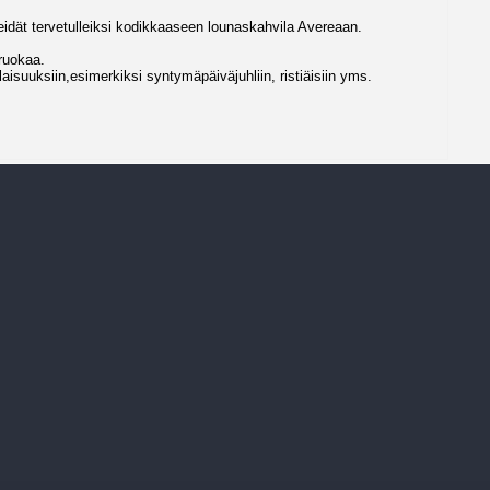
Teidät tervetulleiksi kodikkaaseen lounaskahvila Avereaan.
ruokaa.
aisuuksiin,esimerkiksi syntymäpäiväjuhliin, ristiäisiin yms.