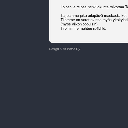
Iloinen ja reipas henkilökunta toivottaa 
Tarjoamme joka arkipäivä maukasta koti
Tilamme on varattavissa myös yksityistil
(myös viikonloppuisin)
Tiloihimme mahtuu n.45hlö.
Design © Hi-Vision Oy