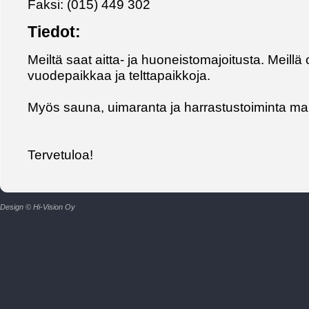
Faksi: (015) 449 302
Tiedot:
Meiltä saat aitta- ja huoneistomajoitusta. Meillä 
vuodepaikkaa ja telttapaikkoja.
Myös sauna, uimaranta ja harrastustoiminta ma
Tervetuloa!
Design © Hi-Vision Oy