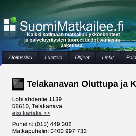
- Kaikki kotimaan matkailun ykköskohteet
ja palveluyritysten tuoreet tiedot samassa
paketissa.
Aloitussivu
Luettelo
Ohjeet
Linkit
Pala
Telakanavan Oluttupa ja 
Lohilahdentie 1139
58610, Telakanava
etsi kartalta >>
Puhelin: (015) 449 302
Matkapuhelin: 0400 997 733