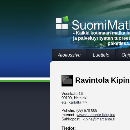
- Kaikki kotimaan matkai
ja palveluyritysten tuoree
paketissa.
Aloitussivu
Luettelo
Ohj
Ravintola Kipin
Vuorikatu 16
00100, Helsinki
etsi kartalta >>
Puhelin: (09) 670 089
Internet:
www.marcante.fi/kipina
Sähköposti:
kipina@marcante.fi
Tiedot: