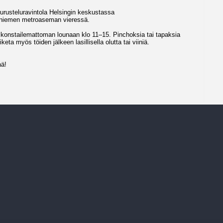
eurusteluravintola Helsingin keskustassa
aniemen metroaseman vieressä.
ja konstailemattoman lounaan klo 11–15. Pinchoksia tai tapaksia
keta myös töiden jälkeen lasillisella olutta tai viiniä.
nä!