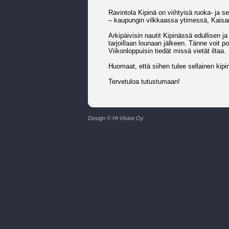
Ravintola Kipinä on viihtyisä ruoka- ja s
– kaupungin vilkkaassa ytimessä, Kais
Arkipäivisin nautit Kipinässä edullisen 
tarjoillaan lounaan jälkeen. Tänne voit poi
Viikonloppuisin tiedät missä vietät iltaa.
Huomaat, että siihen tulee sellainen kipi
Tervetuloa tutustumaan!
Design © Hi-Vision Oy