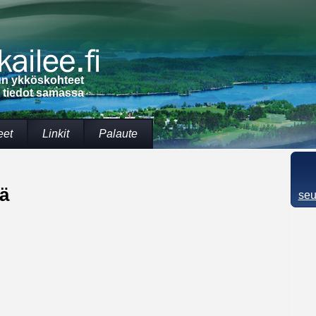
lun ykköskohteet
t tiedot samassa
eet
Linkit
Palaute
ä
seu