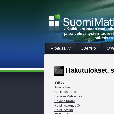
- Kaikki kotimaan matkai
ja palveluyritysten tuoree
paketissa.
Aloitussivu
Luettelo
Ohj
Hakutulokset, s
Yritys
Aino ja Ilmari
Gasthaus Roosa
Heiskan Matkailutila
Hekarin Krouvi
Hotelli Aakenus Oy
Hotelli Atrium