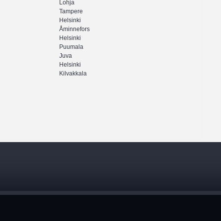
Lohja
Tampere
Helsinki
Åminnefors
Helsinki
Puumala
Juva
Helsinki
Kilvakkala