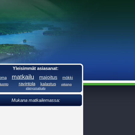
Yleisimmät asiasanat:
matkailu
majoitus
loma
mökki
ravintola
kalastus
luonto
virkistys
elämysmatkailu
Mukana matkailemassa: