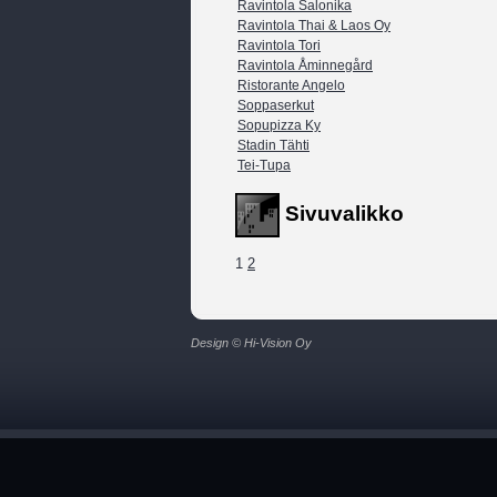
Ravintola Salonika
Ravintola Thai & Laos Oy
Ravintola Tori
Ravintola Åminnegård
Ristorante Angelo
Soppaserkut
Sopupizza Ky
Stadin Tähti
Tei-Tupa
Sivuvalikko
1
2
Design © Hi-Vision Oy