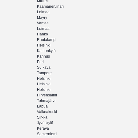
Mikkeli
Kaamanen/inari
Loimaa
Mäyry
Vantaa
Loimaa
Hanko
Rautalampi
Helsinki
Kalhonkylä
Kannus
Pori
Sulkava
Tampere
Helsinki
Helsinki
Helsinki
Hirvensalmi
Tohmajärvi
Lapua
Valkeakoski
Sirkka
Jyväskylä
Kerava
Somerniemi