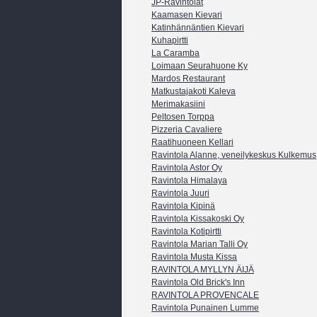
JP-Ravintolat
Kaamasen Kievari
Katinhännäntien Kievari
Kuhapirtti
La Caramba
Loimaan Seurahuone Ky
Mardos Restaurant
Matkustajakoti Kaleva
Merimakasiini
Peltosen Torppa
Pizzeria Cavaliere
Raatihuoneen Kellari
Ravintola Alanne, veneilykeskus Kulkemus
Ravintola Astor Oy
Ravintola Himalaya
Ravintola Juuri
Ravintola Kipinä
Ravintola Kissakoski Oy
Ravintola Kotipirtti
Ravintola Marian Talli Oy
Ravintola Musta Kissa
RAVINTOLA MYLLYN ÄIJÄ
Ravintola Old Brick's Inn
RAVINTOLA PROVENCALE
Ravintola Punainen Lumme