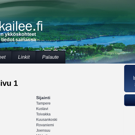
lun ykköskohteet
t tiedot samassa
eet
Linkit
Palaute
ivu 1
Sijainti
Tampere
Kustavi
Toivakka
Kuusankoski
Rovaniemi
Joensuu