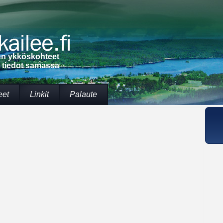
lun ykköskohteet
t tiedot samassa
eet
Linkit
Palaute