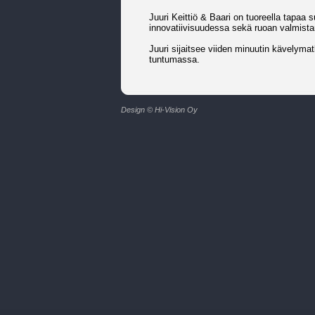
Juuri Keittiö & Baari on tuoreella tapaa 
innovatiivisuudessa sekä ruoan valmist
Juuri sijaitsee viiden minuutin kävely
tuntumassa.
Design © Hi-Vision Oy