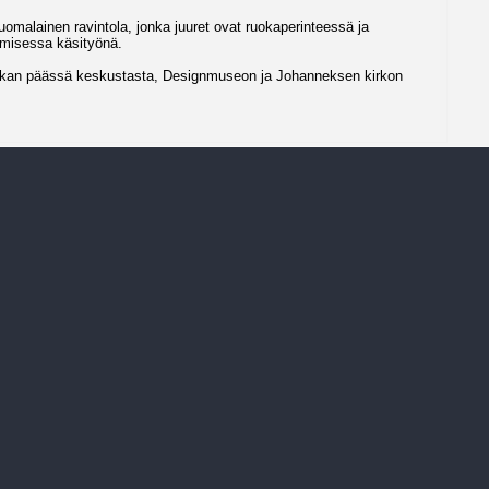
suomalainen ravintola, jonka juuret ovat ruokaperinteessä ja
amisessa käsityönä.
matkan päässä keskustasta, Designmuseon ja Johanneksen kirkon