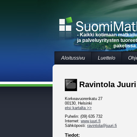
- Kaikki kotimaan matkai
ja palveluyritysten tuoree
paketissa.
Aloitussivu
Luettelo
Ohj
Ravintola Juuri
Korkeavuorenkatu 27
00130, Helsinki
etsi kartalta >>
Puhelin: (09) 635 732
Internet:
www.juuri.fi
Sähköposti:
ravintola@juuri.fi
Tiedot: