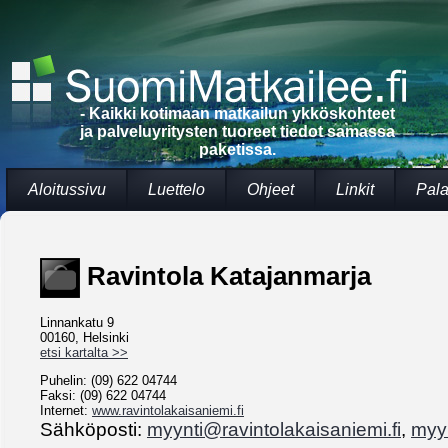
- Kaikki kotimaan matkailun ykköskohteet
ja palveluyritysten tuoreet tiedot samassa
paketissa.
Aloitussivu
Luettelo
Ohjeet
Linkit
Pala
Ravintola Katajanmarja
Linnankatu 9
00160, Helsinki
etsi kartalta >>
Puhelin: (09) 622 04744
Faksi: (09) 622 04744
Internet:
www.ravintolakaisaniemi.fi
Sähköposti:
myynti@ravintolakaisaniemi.fi
,
myyn