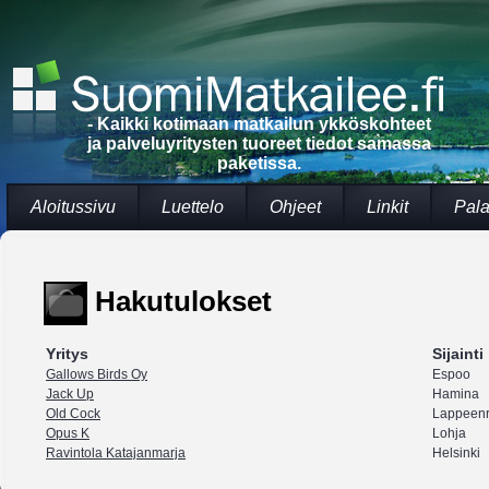
- Kaikki kotimaan matkailun ykköskohteet
ja palveluyritysten tuoreet tiedot samassa
paketissa.
Aloitussivu
Luettelo
Ohjeet
Linkit
Pala
Hakutulokset
Yritys
Sijainti
Gallows Birds Oy
Espoo
Jack Up
Hamina
Old Cock
Lappeenr
Opus K
Lohja
Ravintola Katajanmarja
Helsinki