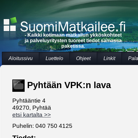
- Kaikki kotimaan matkailun ykköskohteet
ja palveluyritysten tuoreet tiedot samassa
paketissa.
Aloitussivu
Luettelo
Ohjeet
Linkit
Pala
Pyhtään VPK:n lava
Pyhtääntie 4
49270, Pyhtää
etsi kartalta >>
Puhelin: 040 750 4125