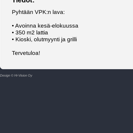
Tiedot:
Pyhtään VPK:n lava:
• Avoinna kesä-elokuussa
• 350 m2 lattia
• Kioski, olutmyynti ja grilli
Tervetuloa!
Design © Hi-Vision Oy