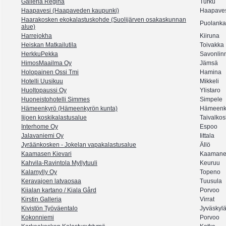
Galleria Regina
Turku
Haapavesi (Haapaveden kaupunki)
Haapave
Haarakosken ekokalastuskohde (Suolijärven osakaskunnan
Puolanka
alue)
Harrejokha
Kiiruna
Heiskan Matkailutila
Toivakka
HerkkuPekka
Savonlin
HimosMaailma Oy
Jämsä
Holopainen Ossi Tmi
Hamina
Hotelli Uusikuu
Mikkeli
Huoltopaussi Oy
Ylistaro
Huoneistohotelli Simmes
Simpele
Hämeenkyrö (Hämeenkyrön kunta)
Hämeenk
Iijoen koskikalastusalue
Taivalkos
Interhome Oy
Espoo
Jalavaniemi Oy
Iittala
Jyräänkosken - Jokelan vapakalastusalue
Ällö
Kaamasen Kievari
Kaamanen
Kahvila-Ravintola Myllytuuli
Keuruu
Kalamylly Oy
Topeno
Keravajoen latvaosaa
Tuusula
Kiialan kartano / Kiala Gård
Porvoo
Kirstin Galleria
Virrat
Kivistön Työväentalo
Jyväskyl
Kokonniemi
Porvoo