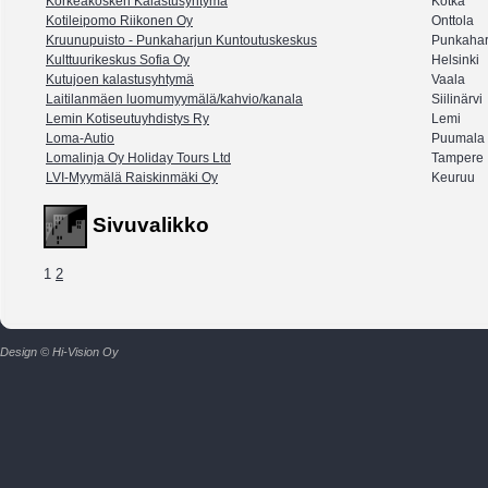
Korkeakosken Kalastusyhtymä
Kotka
Kotileipomo Riikonen Oy
Onttola
Kruunupuisto - Punkaharjun Kuntoutuskeskus
Punkahar
Kulttuurikeskus Sofia Oy
Helsinki
Kutujoen kalastusyhtymä
Vaala
Laitilanmäen luomumyymälä/kahvio/kanala
Siilinärvi
Lemin Kotiseutuyhdistys Ry
Lemi
Loma-Autio
Puumala
Lomalinja Oy Holiday Tours Ltd
Tampere
LVI-Myymälä Raiskinmäki Oy
Keuruu
Sivuvalikko
1
2
Design © Hi-Vision Oy