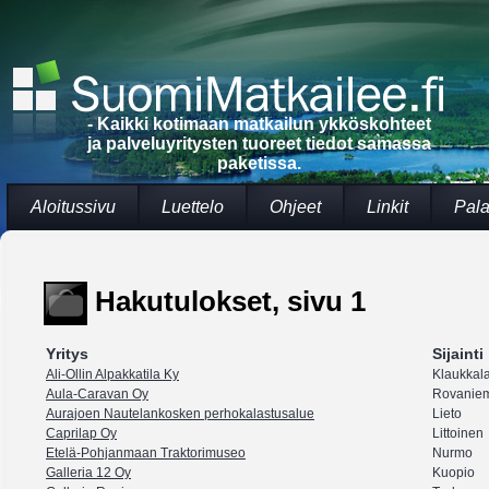
- Kaikki kotimaan matkailun ykköskohteet
ja palveluyritysten tuoreet tiedot samassa
paketissa.
Aloitussivu
Luettelo
Ohjeet
Linkit
Pala
Hakutulokset, sivu 1
Yritys
Sijainti
Ali-Ollin Alpakkatila Ky
Klaukkal
Aula-Caravan Oy
Rovanie
Aurajoen Nautelankosken perhokalastusalue
Lieto
Caprilap Oy
Littoinen
Etelä-Pohjanmaan Traktorimuseo
Nurmo
Galleria 12 Oy
Kuopio