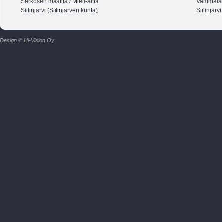
Sarkosen maatila / Mieli-aitta
Vammala
Siilinjärvi (Siilinjärven kunta)
Siilinjärvi
Design © Hi-Vision Oy