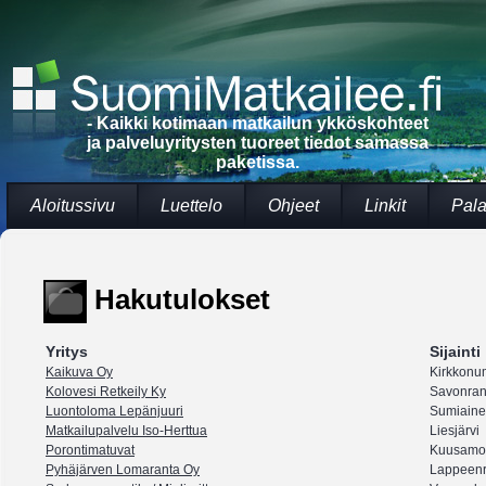
- Kaikki kotimaan matkailun ykköskohteet
ja palveluyritysten tuoreet tiedot samassa
paketissa.
Aloitussivu
Luettelo
Ohjeet
Linkit
Pala
Hakutulokset
Yritys
Sijainti
Kaikuva Oy
Kirkkonu
Kolovesi Retkeily Ky
Savonran
Luontoloma Lepänjuuri
Sumiain
Matkailupalvelu Iso-Herttua
Liesjärvi
Porontimatuvat
Kuusamo
Pyhäjärven Lomaranta Oy
Lappeenr