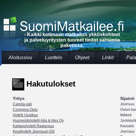
- Kaikki kotimaan matkailun ykköskohteet
ja palveluyritysten tuoreet tiedot samassa
paketissa.
Aloitussivu
Luettelo
Ohjeet
Linkit
Pala
Hakutulokset
Yritys
Sijainti
Carelia-sali
Joensuu
Congress Oulu
Oulun ka
Hotelli Uusikuu
Mikkeli
Huoneistohotelli Ada & Alex Oy
Jyväskyl
Kartanohotelli Radansuu
Kausala
Kesähotelli Joensuun Elli
Joensuu