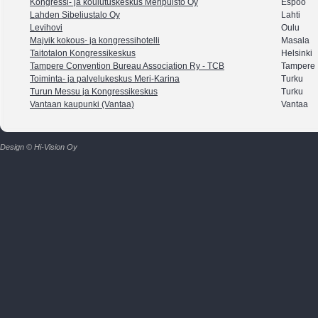
Kongressi- ja koulutuskeskus Meripuisto Oy
Espoo
Lahden Sibeliustalo Oy
Lahti
Levihovi
Oulu
Majvik kokous- ja kongressihotelli
Masala
Taitotalon Kongressikeskus
Helsinki
Tampere Convention Bureau Association Ry - TCB
Tampere
Toiminta- ja palvelukeskus Meri-Karina
Turku
Turun Messu ja Kongressikeskus
Turku
Vantaan kaupunki (Vantaa)
Vantaa
Design © Hi-Vision Oy