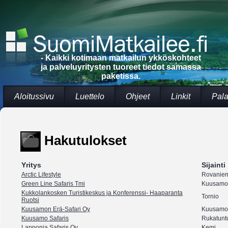
- Kaikki kotimaan matkailun ykköskohteet
ja palveluyritysten tuoreet tiedot samassa
paketissa.
Aloitussivu
Luettelo
Ohjeet
Linkit
Pala
Hakutulokset
Yritys
Sijainti
Arctic Lifestyle
Rovanie
Green Line Safaris Tmi
Kuusamo
Kukkolankosken Turistikeskus ja Konferenssi- Haaparanta
Tornio
Ruotsi
Kuusamon Erä-Safari Oy
Kuusamo
Kuusamo Safaris
Rukatuntu
Lapponia Safaris Oy
Kemi