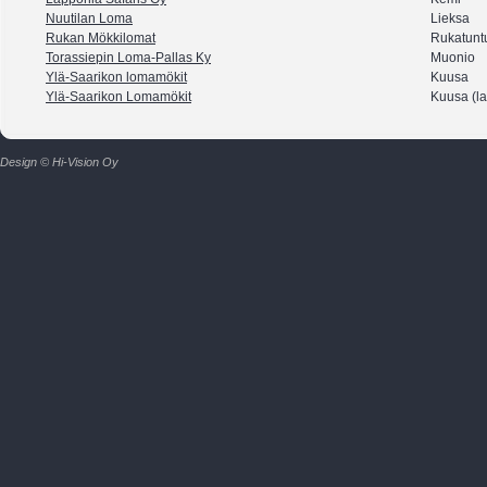
Nuutilan Loma
Lieksa
Rukan Mökkilomat
Rukatuntu
Torassiepin Loma-Pallas Ky
Muonio
Ylä-Saarikon lomamökit
Kuusa
Ylä-Saarikon Lomamökit
Kuusa (l
Design © Hi-Vision Oy