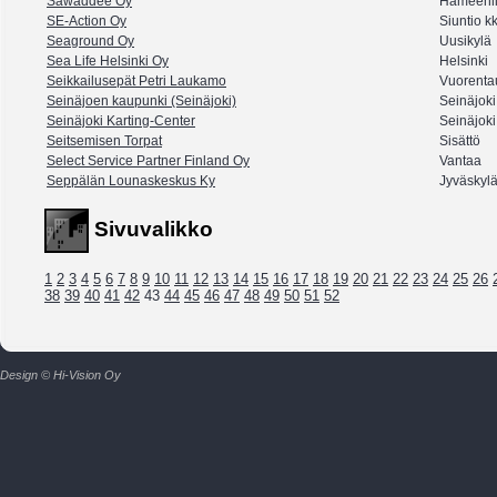
Sawaddee Oy
Hämeenl
SE-Action Oy
Siuntio k
Seaground Oy
Uusikylä
Sea Life Helsinki Oy
Helsinki
Seikkailusepät Petri Laukamo
Vuorenta
Seinäjoen kaupunki (Seinäjoki)
Seinäjoki
Seinäjoki Karting-Center
Seinäjoki
Seitsemisen Torpat
Sisättö
Select Service Partner Finland Oy
Vantaa
Seppälän Lounaskeskus Ky
Jyväskyl
Sivuvalikko
1
2
3
4
5
6
7
8
9
10
11
12
13
14
15
16
17
18
19
20
21
22
23
24
25
26
38
39
40
41
42
43
44
45
46
47
48
49
50
51
52
Design © Hi-Vision Oy