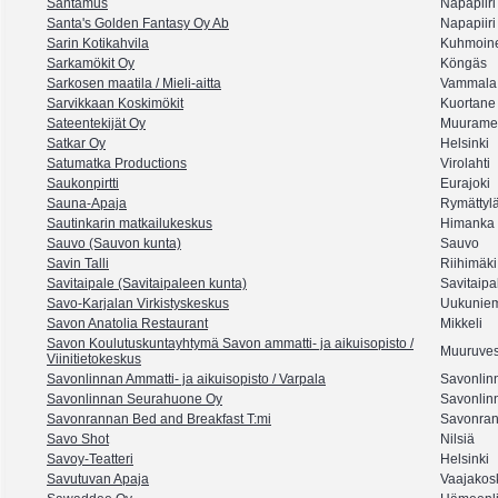
Santamus
Napapiiri
Santa's Golden Fantasy Oy Ab
Napapiiri
Sarin Kotikahvila
Kuhmoin
Sarkamökit Oy
Köngäs
Sarkosen maatila / Mieli-aitta
Vammala
Sarvikkaan Koskimökit
Kuortane
Sateentekijät Oy
Muurame
Satkar Oy
Helsinki
Satumatka Productions
Virolahti
Saukonpirtti
Eurajoki
Sauna-Apaja
Rymättyl
Sautinkarin matkailukeskus
Himanka
Sauvo (Sauvon kunta)
Sauvo
Savin Talli
Riihimäki
Savitaipale (Savitaipaleen kunta)
Savitaipa
Savo-Karjalan Virkistyskeskus
Uukunie
Savon Anatolia Restaurant
Mikkeli
Savon Koulutuskuntayhtymä Savon ammatti- ja aikuisopisto /
Muuruves
Viinitietokeskus
Savonlinnan Ammatti- ja aikuisopisto / Varpala
Savonlin
Savonlinnan Seurahuone Oy
Savonlin
Savonrannan Bed and Breakfast T:mi
Savonran
Savo Shot
Nilsiä
Savoy-Teatteri
Helsinki
Savutuvan Apaja
Vaajakos