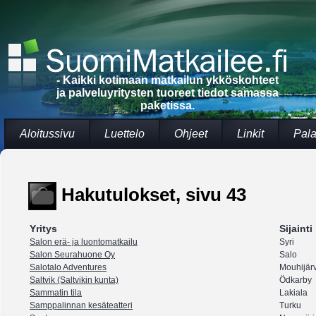
- Kaikki kotimaan matkailun ykköskohteet
ja palveluyritysten tuoreet tiedot samassa
paketissa.
Aloitussivu
Luettelo
Ohjeet
Linkit
Pala
Hakutulokset, sivu 43
Yritys
Sijainti
Salon erä- ja luontomatkailu
Syri
Salon Seurahuone Oy
Salo
Salotalo Adventures
Mouhijärv
Saltvik (Saltvikin kunta)
Ödkarby
Sammatin tila
Lakiala
Samppalinnan kesäteatteri
Turku