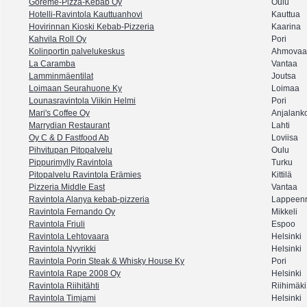
Göreme-Pizza-Kebab Oy
Oulu
Hotelli-Ravintola Kauttuanhovi
Kauttua
Hovirinnan Kioski Kebab-Pizzeria
Kaarina
Kahvila Roll Oy
Pori
Kolinportin palvelukeskus
Ahmovaa
La Caramba
Vantaa
Lamminmäentilat
Joutsa
Loimaan Seurahuone Ky
Loimaa
Lounasravintola Viikin Helmi
Pori
Mari's Coffee Oy
Anjalank
Marrydian Restaurant
Lahti
Oy C & D Fastfood Ab
Loviisa
Pihvitupan Pitopalvelu
Oulu
Pippurimylly Ravintola
Turku
Pitopalvelu Ravintola Erämies
Kittilä
Pizzeria Middle East
Vantaa
Ravintola Alanya kebab-pizzeria
Lappeenr
Ravintola Fernando Oy
Mikkeli
Ravintola Friuli
Espoo
Ravintola Lehtovaara
Helsinki
Ravintola Nyyrikki
Helsinki
Ravintola Porin Steak & Whisky House Ky
Pori
Ravintola Rape 2008 Oy
Helsinki
Ravintola Riihitähti
Riihimäki
Ravintola Timjami
Helsinki