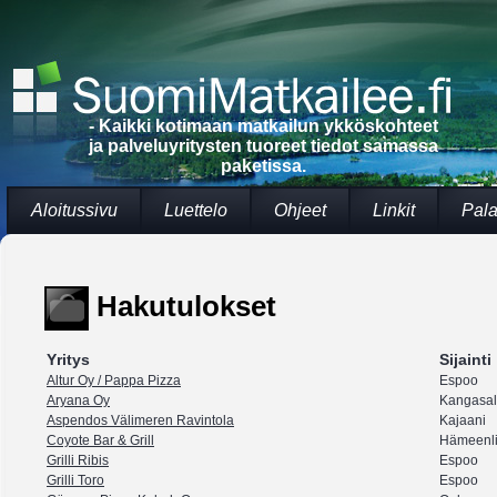
- Kaikki kotimaan matkailun ykköskohteet
ja palveluyritysten tuoreet tiedot samassa
paketissa.
Aloitussivu
Luettelo
Ohjeet
Linkit
Pala
Hakutulokset
Yritys
Sijainti
Altur Oy / Pappa Pizza
Espoo
Aryana Oy
Kangasa
Aspendos Välimeren Ravintola
Kajaani
Coyote Bar & Grill
Hämeenl
Grilli Ribis
Espoo
Grilli Toro
Espoo