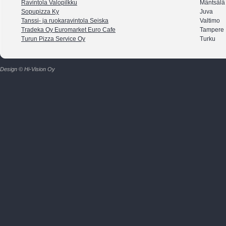
Ravintola Valopilkku
Mäntsälä
Sopupizza Ky
Juva
Tanssi- ja ruokaravintola Seiska
Valtimo
Tradeka Oy Euromarket Euro Cafe
Tampere
Turun Pizza Service Oy
Turku
Design © Hi-Vision Oy