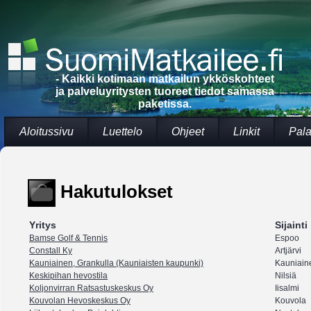
- Kaikki kotimaan matkailun ykköskohteet
ja palveluyritysten tuoreet tiedot samassa
paketissa.
Aloitussivu
Luettelo
Ohjeet
Linkit
Pala
Hakutulokset
Yritys
Sijainti
Bamse Golf & Tennis
Espoo
Constall Ky
Artjärvi
Kauniainen, Grankulla (Kauniaisten kaupunki)
Kauniain
Keskipihan hevostila
Nilsiä
Koljonvirran Ratsastuskeskus Oy
Iisalmi
Kouvolan Hevoskeskus Oy
Kouvola