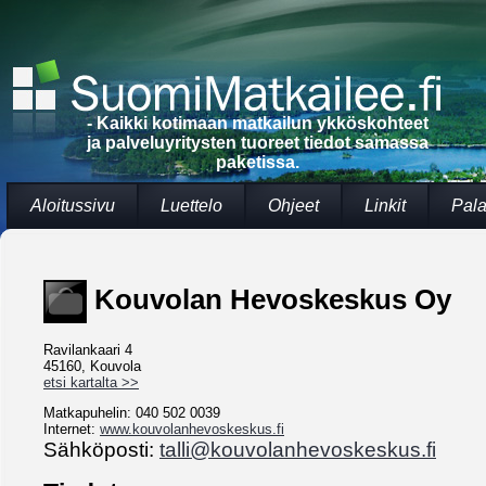
- Kaikki kotimaan matkailun ykköskohteet
ja palveluyritysten tuoreet tiedot samassa
paketissa.
Aloitussivu
Luettelo
Ohjeet
Linkit
Pala
Kouvolan Hevoskeskus Oy
Ravilankaari 4
45160, Kouvola
etsi kartalta >>
Matkapuhelin: 040 502 0039
Internet:
www.kouvolanhevoskeskus.fi
Sähköposti:
talli@kouvolanhevoskeskus.fi