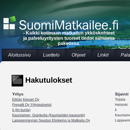
- Kaikki kotimaan matkailun ykköskohteet
ja palveluyritysten tuoreet tiedot samassa
paketissa.
Aloitussivu
Luettelo
Ohjeet
Linkit
Pala
Hakutulokset
Yritys
Sijainti
Ellilän Kievari Oy
Toijala
Fregatti Oy Yrityspalvelut
Helsinki
Ii (Iin kunta)
Ii
Kauniainen, Grankulla (Kauniaisten kaupunki)
Kauniain
Lappeenrannan Seudun Elinkeino ja Matkailu Oy
Lappeenr