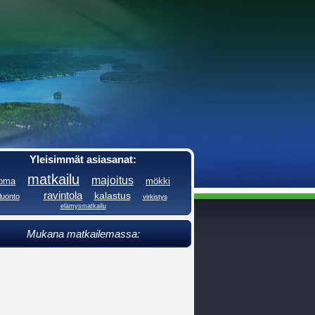
Yleisimmät asiasanat:
matkailu
majoitus
loma
mökki
ravintola
kalastus
luonto
virkistys
elämysmatkailu
Mukana matkailemassa: