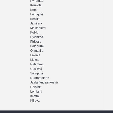
Pyhämaa
Kouvola
Kemi
Luhtajoki
Kestilä
Jämijärvi
Melkoniemi
Kolkki
Hyvinkää
Pirkkala
Palonurmi
Orimattila
Lakiala
Lieksa
Riihimäki
Uusikylä
Siilinjärvi
Nuoramoinen
Jaala (kuusankoski)
Helsinki
Lohilahti
Imatra
Kiljava