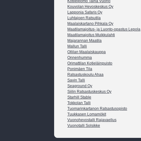
Kotileipomo Taina Vuorio
Kouvolan Hevoskeskus Oy
Lapponia Safaris Oy
Luhtajoen Ratsutila
Maalaiskartano Pihkala Oy
Maatilamajoitus- ja Luonto-opastus Lepola
Maatilamajoitus Muikkulahti
Majarannan Maatila
Mallun Talli
Ollilan Maalaiskauppa
Onnenhumma
Orimattilan Kotieläinpuisto
Ponimäen Tila
Ratsastuskoulu Ahaa
Savin Talli
Seaground Oy
Siilin Ratsastuskeskus Oy
Starhill Stable
Tokkolan Talli
Tuomarinkartanon Ratsastusopisto
Tuukkasen Lomamökit
Vuonohevostalli Rajavaellus
Vuonotalli Solsikke