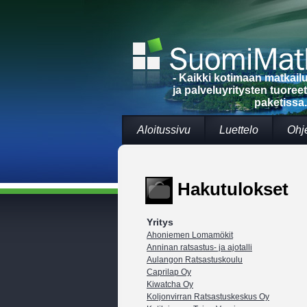
- Kaikki kotimaan matkai
ja palveluyritysten tuoree
paketissa.
Aloitussivu
Luettelo
Ohj
Hakutulokset
Yritys
Ahoniemen Lomamökit
Anninan ratsastus- ja ajotalli
Aulangon Ratsastuskoulu
Caprilap Oy
Kiwatcha Oy
Koljonvirran Ratsastuskeskus Oy