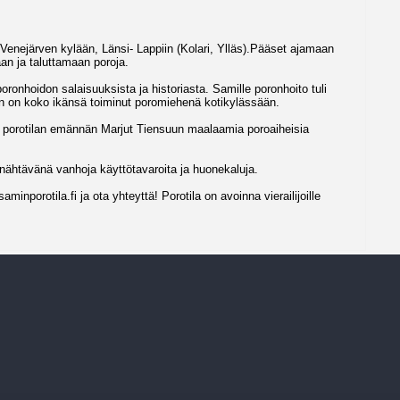
Venejärven kylään, Länsi- Lappiin (Kolari, Ylläs).Pääset ajamaan
an ja taluttamaan poroja.
oronhoidon salaisuuksista ja historiasta. Samille poronhoito tuli
Hän on koko ikänsä toiminut poromiehenä kotikylässään.
otilan emännän Marjut Tiensuun maalaamia poroaiheisia
tävänä vanhoja käyttötavaroita ja huonekaluja.
minporotila.fi ja ota yhteyttä! Porotila on avoinna vierailijoille