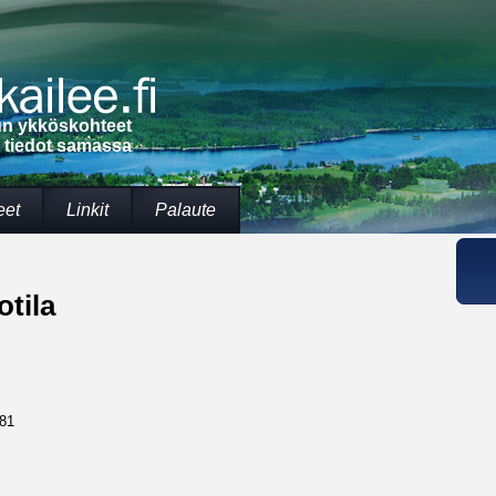
lun ykköskohteet
t tiedot samassa
eet
Linkit
Palaute
tila
781