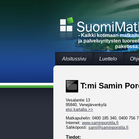
- Kaikki kotimaan matkai
ja palveluyritysten tuoree
paketissa.
Aloitussivu
Luettelo
Ohj
T:mi Samin Poro
Vesalantie 13
95840, Venejärvenkylä
etsi kartalta >>
Matkapuhelin: 0400 185 340, 0400 756 
Internet:
www.saminporotila.fi
Sähköposti:
sami@saminporotila.fi
Tiedot: