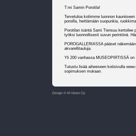
T:mi Samin Porotila!
Tervetuloa kotiimme luonnon kauniiseen 
poroilla, heittämään suopunkia, ruokkima
Porotilan isäntä Sami Tiensuu kertoilee p
työksi luonnollisesti suvun perintönä. 
POROGALLERIASSA pääset näkemään por
akvarellitauluja.
Yli 200 vanhassa MUSEOPIRTISSÄ on näh
Tutustu lisää aiheeseen kotisivulla www.sa
sopimuksen mukaan.
Design © Hi-Vision Oy