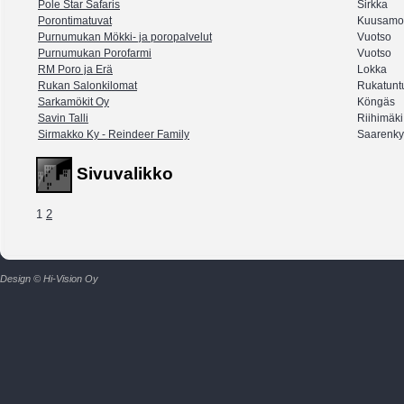
Pole Star Safaris
Sirkka
Porontimatuvat
Kuusamo
Purnumukan Mökki- ja poropalvelut
Vuotso
Purnumukan Porofarmi
Vuotso
RM Poro ja Erä
Lokka
Rukan Salonkilomat
Rukatuntu
Sarkamökit Oy
Köngäs
Savin Talli
Riihimäki
Sirmakko Ky - Reindeer Family
Saarenky
Sivuvalikko
1
2
Design © Hi-Vision Oy