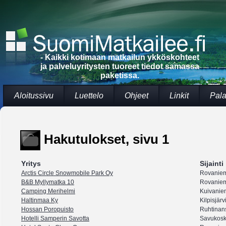
- Kaikki kotimaan matkailun ykköskohteet
ja palveluyritysten tuoreet tiedot samassa
paketissa.
Aloitussivu
Luettelo
Ohjeet
Linkit
Pala
Hakutulokset, sivu 1
Yritys
Sijainti
Arctis Circle Snowmobile Park Oy
Rovanie
B&B Myllymatka 10
Rovanie
Camping Merihelmi
Kuivanie
Haltinmaa Ky
Kilpisjärv
Hossan Poropuisto
Ruhtinan
Hotelli Samperin Savotta
Savukosk