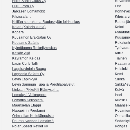
Hotel Santa Claus Oy
Rovanie
Hullu Poro Oy
Levi
Jalkasen Lomamökit
Konnevesi
Kilpissafarit
Kilpisjärv
Kittilän seurakunta Rautuskylän leirikeskus
Rautusjär
Kolari (Kolarin kunta)
Kolari
Kopara
Pyhätuntu
Kuusamon Erä-Safari Oy
Kuusamo
Kuusamo Safaris
Rukatuntu
Kylmäluoma Retkeilykeskus
Tyrövaar
Kätkän Äijä
Kittilä
Käyrämön Keidas
Tiainen
Lapin Curly Talli
Raattam
Lappiravintola Saaga
Helsinki
Lapponia Safaris Oy
Kemi
Levin Lapinkylä
Sirkka
Levin Sammun Tupa ja Porotilapalvelut
Sirkka/lev
Lieksan PikkuKili Elämyspiha
Kelvä
Lomakylä Valkeaporo
Inari
Lomatila Kelloniemi
Kuosku
Maanselän Etappi
Maansel
Napapiirin Porofarmi
Rovanie
Orimattilan Kotieläinpuisto
Orimattila
Peurasuvannon Lomakylä
Sodankyl
Polar Speed Retket Ky
Köngäs