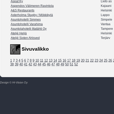
Aspat Ky
Lieto as
Aspendos Välimeren Ravintola
Kajaani
A&S Restaurants
Helsinki
Asterholma Stugby / Mökkikylä
Lappo
Asuntohotelli Simmes
Simpele
Asuntohotelli Varahima
Vantaa
Asuntolahotelli Iltatähti Oy
Tampere
Ateljé Heljä
Helsinki
Ateljé Sixten Ahlsved
Terjärv
Sivuvalikko
1
2
3
4
5
6
7
8
9
10
11
12
13
14
15
16
17
18
19
20
21
22
23
24
25
26
38
39
40
41
42
43
44
45
46
47
48
49
50
51
52
Design © Hi-Vision Oy