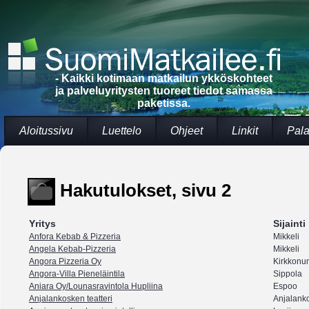
- Kaikki kotimaan matkailun ykköskohteet
ja palveluyritysten tuoreet tiedot samassa
paketissa.
Aloitussivu
Luettelo
Ohjeet
Linkit
Pala
Hakutulokset, sivu 2
Yritys
Sijainti
Anfora Kebab & Pizzeria
Mikkeli
Angela Kebab-Pizzeria
Mikkeli
Angora Pizzeria Oy
Kirkkonu
Angora-Villa Pieneläintila
Sippola
Aniara Oy/Lounasravintola Hupliina
Espoo
Anjalankosken teatteri
Anjalank