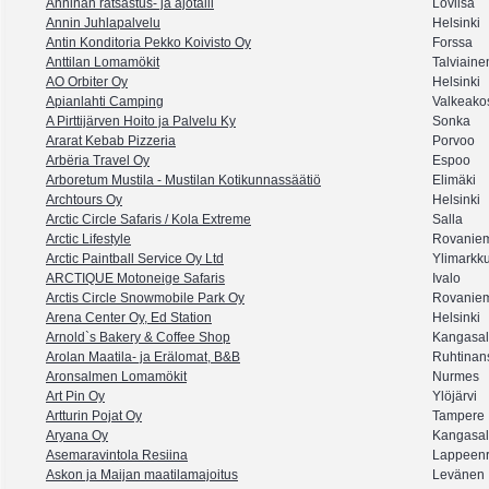
Anninan ratsastus- ja ajotalli
Loviisa
Annin Juhlapalvelu
Helsinki
Antin Konditoria Pekko Koivisto Oy
Forssa
Anttilan Lomamökit
Talviaine
AO Orbiter Oy
Helsinki
Apianlahti Camping
Valkeako
A Pirttijärven Hoito ja Palvelu Ky
Sonka
Ararat Kebab Pizzeria
Porvoo
Arbëria Travel Oy
Espoo
Arboretum Mustila - Mustilan Kotikunnassäätiö
Elimäki
Archtours Oy
Helsinki
Arctic Circle Safaris / Kola Extreme
Salla
Arctic Lifestyle
Rovanie
Arctic Paintball Service Oy Ltd
Ylimarkk
ARCTIQUE Motoneige Safaris
Ivalo
Arctis Circle Snowmobile Park Oy
Rovanie
Arena Center Oy, Ed Station
Helsinki
Arnold`s Bakery & Coffee Shop
Kangasa
Arolan Maatila- ja Erälomat, B&B
Ruhtinan
Aronsalmen Lomamökit
Nurmes
Art Pin Oy
Ylöjärvi
Artturin Pojat Oy
Tampere
Aryana Oy
Kangasa
Asemaravintola Resiina
Lappeenr
Askon ja Maijan maatilamajoitus
Levänen