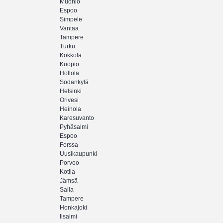
Muonio
Espoo
Simpele
Vantaa
Tampere
Turku
Kokkola
Kuopio
Hollola
Sodankylä
Helsinki
Orivesi
Heinola
Karesuvanto
Pyhäsalmi
Espoo
Forssa
Uusikaupunki
Porvoo
Kotila
Jämsä
Salla
Tampere
Honkajoki
Iisalmi