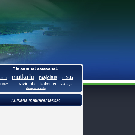
Yleisimmät asiasanat:
matkailu
majoitus
loma
mökki
ravintola
kalastus
luonto
virkistys
elämysmatkailu
Mukana matkailemassa: