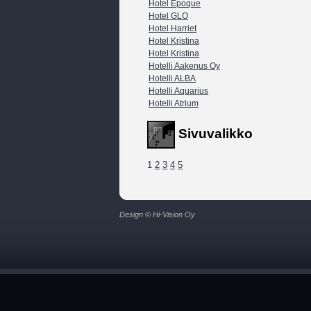
Hotel Epoque
Hotel GLO
Hotel Harriet
Hotel Kristina
Hotel Kristina
Hotelli Aakenus Oy
Hotelli ALBA
Hotelli Aquarius
Hotelli Atrium
Sivuvalikko
1
2
3
4
5
Design © Hi-Vision Oy