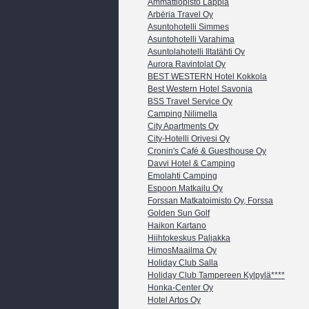
Ammattiopisto Lappia
Arbëria Travel Oy
Asuntohotelli Simmes
Asuntohotelli Varahima
Asuntolahotelli Iltatähti Oy
Aurora Ravintolat Oy
BEST WESTERN Hotel Kokkola
Best Western Hotel Savonia
BSS Travel Service Oy
Camping Nilimella
City Apartments Oy
City-Hotelli Orivesi Oy
Cronin's Café & Guesthouse Oy
Davvi Hotel & Camping
Emolahti Camping
Espoon Matkailu Oy
Forssan Matkatoimisto Oy, Forssa
Golden Sun Golf
Haikon Kartano
Hiihtokeskus Paljakka
HimosMaailma Oy
Holiday Club Salla
Holiday Club Tampereen Kylpylä****
Honka-Center Oy
Hotel Artos Oy