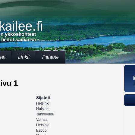
lun ykköskohteet
t tiedot samassa
eet
Linkit
Palaute
ivu 1
Sijainti
Helsinki
Helsinki
Tahkovuori
Vantaa
Helsinki
Espoo