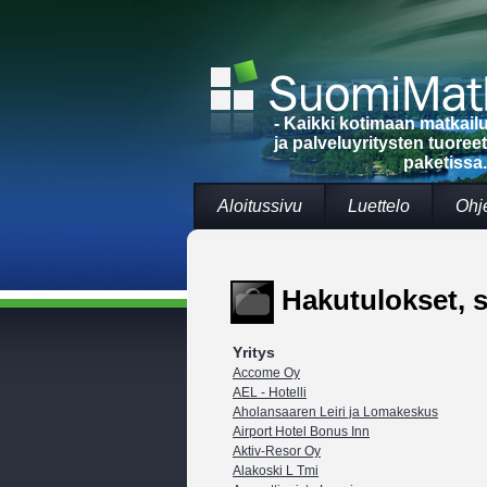
- Kaikki kotimaan matkai
ja palveluyritysten tuoree
paketissa.
Aloitussivu
Luettelo
Ohj
Hakutulokset, s
Yritys
Accome Oy
AEL - Hotelli
Aholansaaren Leiri ja Lomakeskus
Airport Hotel Bonus Inn
Aktiv-Resor Oy
Alakoski L Tmi