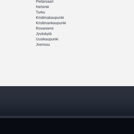
Pietarsaari
Helsinki
Turku
Kristiinakaupunki
Kristiinankaupunki
Rovaniemi
Jyväskylä
Uusikaupunki
Joensuu