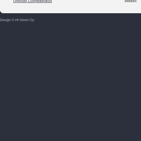
Urpolan Luontokeskus
Mikkeli
Design © Hi-Vision Oy