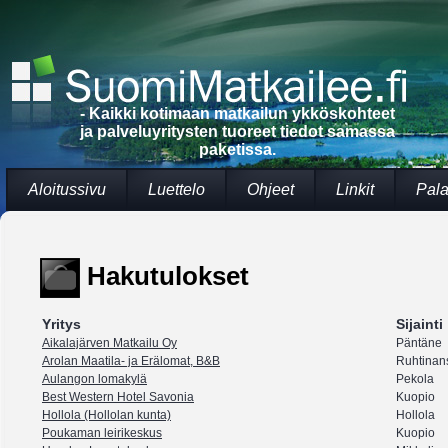
- Kaikki kotimaan matkailun ykköskohteet
ja palveluyritysten tuoreet tiedot samassa
paketissa.
Aloitussivu
Luettelo
Ohjeet
Linkit
Pala
Hakutulokset
Yritys
Sijainti
Aikalajärven Matkailu Oy
Päntäne
Arolan Maatila- ja Erälomat, B&B
Ruhtinan
Aulangon lomakylä
Pekola
Best Western Hotel Savonia
Kuopio
Hollola (Hollolan kunta)
Hollola
Poukaman leirikeskus
Kuopio