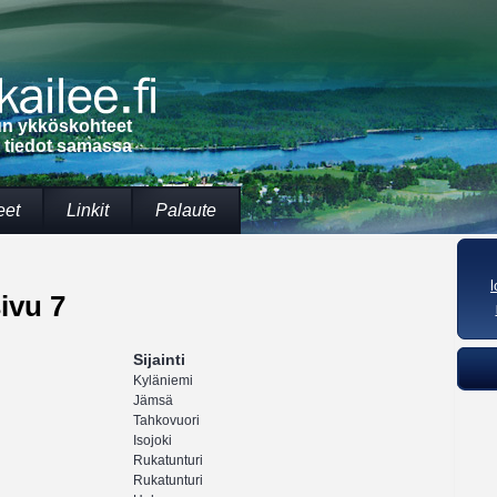
lun ykköskohteet
t tiedot samassa
eet
Linkit
Palaute
ivu 7
Sijainti
Kyläniemi
Jämsä
Tahkovuori
Isojoki
Rukatunturi
Rukatunturi