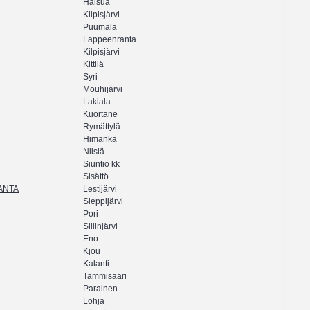
Halsua
Kilpisjärvi
Puumala
Lappeenranta
Kilpisjärvi
Kittilä
Syri
Mouhijärvi
Lakiala
Kuortane
Rymättylä
Himanka
Nilsiä
Siuntio kk
Sisättö
RANTA
Lestijärvi
Sieppijärvi
Pori
Siilinjärvi
Eno
Kjou
Kalanti
Tammisaari
Parainen
Lohja