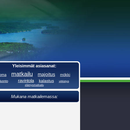
Yleisimmät asiasanat:
matkailu
majoitus
loma
mökki
ravintola
kalastus
luonto
virkistys
elämysmatkailu
Mukana matkailemassa: