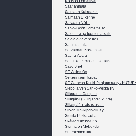
Rödsön Lomatuvat
Saananmaja
Saimaan Kultaranta
Saimaan Liikenne
Saivaara Mökit
Saivo-Kyrön Lomamajat
Salon erä- ja luontomatkailu
Salotalo Adventures
Sammatin tila
Sarvikkaan Koskimökit
Sauna-Apaja
Sautinkarin matkailukeskus
Savo Shot
SE-Action Oy
Seitsemisen Torpat
SF-Caravan Keski-Pohjanmaa ry / KUTU
Sieppijärven Sähkö-Pekka Ky
Siikaranta Camping
Siilinjärvi (Siilinjärven kunta)
Sillanpään ratsastustalli
Sirkan Mökkipalvelu Ky
Siuttila Pekka Juhani
Skåldö fiskebod Kb
Stormälön Mökkikylä
Suurniemen tila