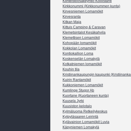
Kiinteistöosakeyhtiö Koillistähti
Kirkkonummi (Kirkkonummen kunta)
Kirvesniemen Lomamökit
Kirvesranta
Kitkan Maja
Kittuis Camping & Caravan
Klemetsintalot Kesäkahvila
Klemettisen Lomamökit
Kohopään lomamökit
Kokkolan Lomamökit
Kontiokallion Loma
Koskenselän Lomakylä
Kotkatniemen lomamökit
Kouhin tila
Kristiinankaupungin kaupunki (Kristiinank
Kuirin Rantamökit
Kukkoniemen Lomamökit
Kumlinge Stugor Ab
Kuortane (Kuortaneen kunta)
Kuusela Jyrki
Kuusiston kelotalo
Kylmäluoma Retkeilykeskus
Kylpyläsaaren Leirintä
Kylävainion Lomamökit Luvia
Käpyniemen Lomakylä