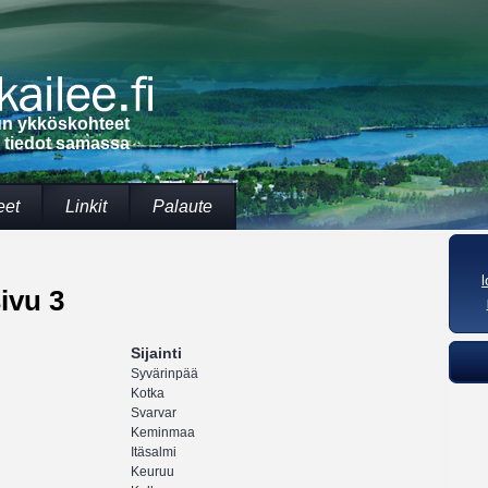
lun ykköskohteet
t tiedot samassa
eet
Linkit
Palaute
ivu 3
Sijainti
Syvärinpää
Kotka
Svarvar
Keminmaa
Itäsalmi
Keuruu