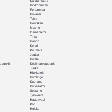
Kallaanvaara
Kirkkonummi
Pertunmaa
Kuvansi
Tolva
Houtskari
Maxmo
Ihamaniemi
Tirva
Hauho
Kolari
Puumala
Joutsa
Kutala
aupunki)
Kristiinankaupunki
Juuka
Hiukkajoki
Kumlinge
Kuortane
Kuivasalmi
Sotkamo
Tyrövaara
Haapavesi
Pori
Hoisko