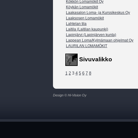
Kökkön Lomamökit Oy
Köykän Lomamökit
Laakasalon Loma- ja Kurssikeskus Oy
Laaksosen Lomamökit
Lahtelan tila
Laitila (Laitilan kaupunki)
Lapinjärvi (Lapinjärven kunta)
Lappean Loma/Kylmämaan ohjelmat Oy
LAURILAN LOMAMÖKIT
Sivuvalikko
1
2
3
4
5
6
7
8
Design © Hi-Vision Oy