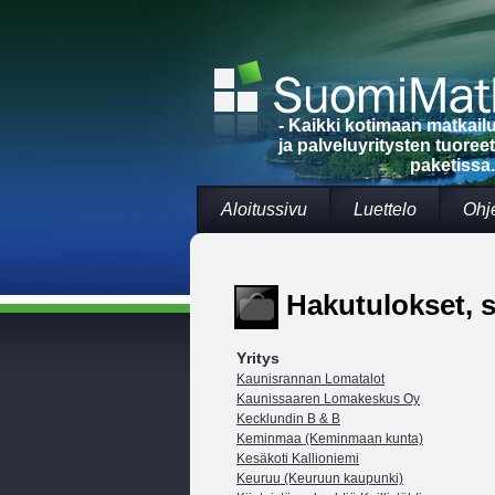
- Kaikki kotimaan matkai
ja palveluyritysten tuoree
paketissa.
Aloitussivu
Luettelo
Ohj
Hakutulokset, s
Yritys
Kaunisrannan Lomatalot
Kaunissaaren Lomakeskus Oy
Kecklundin B & B
Keminmaa (Keminmaan kunta)
Kesäkoti Kallioniemi
Keuruu (Keuruun kaupunki)