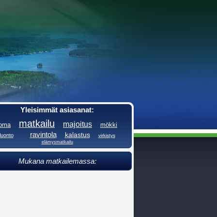
Yleisimmät asiasanat:
matkailu
majoitus
loma
mökki
ravintola
kalastus
luonto
virkistys
elämysmatkailu
Mukana matkailemassa: