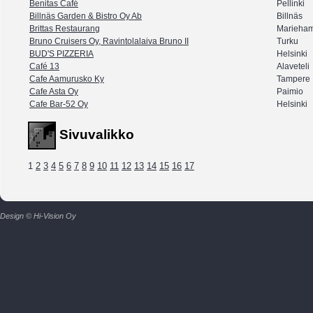
Benitas Café
Pellinki
Billnäs Garden & Bistro Oy Ab
Billnäs
Brittas Restaurang
Marieha
Bruno Cruisers Oy, Ravintolalaiva Bruno II
Turku
BUD'S PIZZERIA
Helsinki
Café 13
Alaveteli
Cafe Aamurusko Ky
Tampere
Cafe Asta Oy
Paimio
Cafe Bar-52 Oy
Helsinki
Sivuvalikko
1
2
3
4
5
6
7
8
9
10
11
12
13
14
15
16
17
Design © Hi-Vision Oy