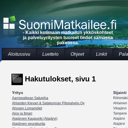
- Kaikki kotimaan matkailun ykköskohteet
ja palveluyritysten tuoreet tiedot samassa
paketissa.
Aloitussivu
Luettelo
Ohjeet
Linkit
Pala
Hakutulokset, sivu 1
Yritys
Sijainti
Aarniwalkean Satupiha
Riihimäki
Ahlaisten Kievari & Satakunnan Pitopalvelu Oy
Ahlainen
Ahosen Lomamökit
Vikajärvi
Aino ja Ilmari
Tampere
Alajärven Kaupunki (Alajärvi)
Alajärvi
Alajärven seurakunta
Alajärvi