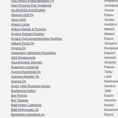
Ala-Lemun Kokouskartano Oy
Piispanris
Alan Pizzeria Pub Jyväskylä
Jyväskyl
ALAVUDEN KAUPUNKI
Alavus
Alberga Golf Oy
Espoo
Allun Grilli
Vantaa
Aneen Loma
Anetjärvi
Anfora Kebab & Pizzeria
Mikkeli
Angela Kebab-Pizzeria
Mikkeli
Aniara Oy/Lounasravintola Hupliina
Espoo
Artturin Pojat Oy
Tampere
Aryana Oy
Kangasa
Aspendos Välimeren Ravintola
Kajaani
A&S Restaurants
Helsinki
Asuntohotelli Simmes
Simpele
Aulangon lomakylä
Pekola
Aurora Ravintolat Oy
Turku
Autolasi Alander Oy
Lahti
Averea Oy
Nummel
Avoin yhtiö Roppilan krouvi
Somero
Backwood Action
Jääli
Bar Fennia
Espoo
Bar Tapasta
Helsinki
B&B Hotell Catherine
Karjaa
B&B Myllymatka 10
Rovanie
Bembölen kahvitupa oy
Espoo