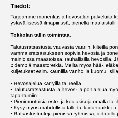
Tiedot:
Tarjoamme monenlaisia hevosalan palveluita ko
ystävällisessä ilmapiirissä, pienellä maalaistallill
Tokkolan tallin toimintaa.
Talutusratsastusta vauvasta vaariin, kilteillä pon
vammaisratsastukseen sopivia hevosia ja pone
mainioissa maastoissa, rauhallisilla hevosilla.
pidempiä maastoretkiä. Meiltä myös hää-, eläk
kuljetukset esim. kauniilla vanhoilla kuomullisill
• Hevosajelua kärryillä tai reellä
• Talutusratsastusta ja hevos- ja poniajelua myö
tapahtumiin
• Pienimuotoisia este- ja koulukisoja omalla tallil
• Kysy myös mahdollisia talli- tai laidunpaikkoja
• Ratsastustunteja pienissä ryhmissä, aidatulla j