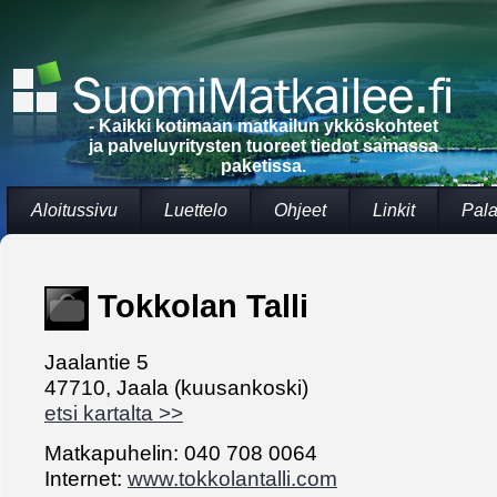
- Kaikki kotimaan matkailun ykköskohteet
ja palveluyritysten tuoreet tiedot samassa
paketissa.
Aloitussivu
Luettelo
Ohjeet
Linkit
Pala
Tokkolan Talli
Jaalantie 5
47710, Jaala (kuusankoski)
etsi kartalta >>
Matkapuhelin: 040 708 0064
Internet:
www.tokkolantalli.com