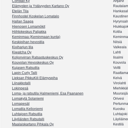
Constall Ky
Artjärvi
Elämysten ja Ystävyyden Kartano Oy
Rautalam
Etelän Tila
Hankasal
Finnhostel Koskelan Lomatalo
Kaustine
Hallan Saaga
Hyrynsal
Hienosen Lomamökit
Hiukkajok
Hiihtokeskus Paljakka
Kotila
Keminmaa (Keminmaan kunta)
Keminma
Keskipihan hevostila
Nilsiä
Kiviharjun tila
Valkeala
Kiwatcha Oy
Lahti
Koljonvirran Ratsastuskeskus Oy
Iisalmi
Kouvolan Hevoskeskus Oy
Kouvola
Kujasen Ratsutila
Voltti
Lapin Curly Talli
Raattam
Lieksan PikkuKili Elämyspiha
Kelvä
Liinakkotalli
Virolahti
Lokinpesä
Miehikkä
Loma- ja ratsutila Halmeniemi, Esa Paananen
Muurasjär
Lomakylä Solaniemi
Orivesi
Lomapesät
Pertunm
Lomatila Kelloniemi
Kuosku
Luhtajoen Ratsutila
Luhtajoki
Läyliäisten Ratsutalli
Läyliäine
Maalaiskartano Pihkala Oy
Kestilä