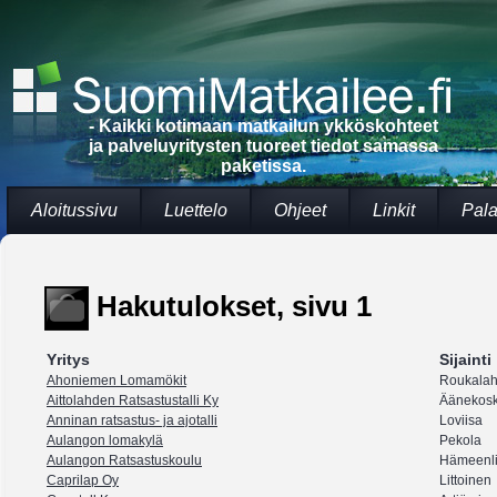
- Kaikki kotimaan matkailun ykköskohteet
ja palveluyritysten tuoreet tiedot samassa
paketissa.
Aloitussivu
Luettelo
Ohjeet
Linkit
Pala
Hakutulokset, sivu 1
Yritys
Sijainti
Ahoniemen Lomamökit
Roukalah
Aittolahden Ratsastustalli Ky
Äänekosk
Anninan ratsastus- ja ajotalli
Loviisa
Aulangon lomakylä
Pekola
Aulangon Ratsastuskoulu
Hämeenl
Caprilap Oy
Littoinen