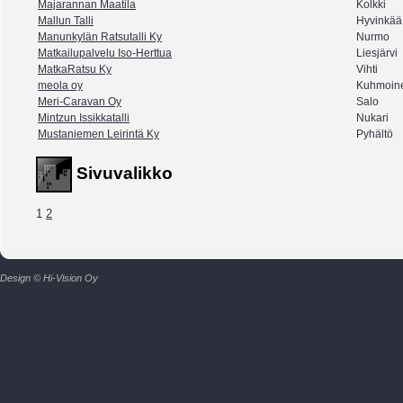
Majarannan Maatila
Kolkki
Mallun Talli
Hyvinkää
Manunkylän Ratsutalli Ky
Nurmo
Matkailupalvelu Iso-Herttua
Liesjärvi
MatkaRatsu Ky
Vihti
meola oy
Kuhmoin
Meri-Caravan Oy
Salo
Mintzun Issikkatalli
Nukari
Mustaniemen Leirintä Ky
Pyhältö
Sivuvalikko
1
2
Design © Hi-Vision Oy