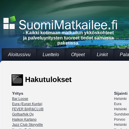
- Kaikki kotimaan matkailun ykköskohteet
ja palveluyritysten tuoreet tiedot samassa
paketissa.
Aloitussivu
Luettelo
Ohjeet
Linkit
Pala
Hakutulokset
Yritys
Sijainti
Bar Loose
Helsinki
Eura (Euran Kunta)
Eura
FEVER BAR&CLUB
Helsinki
Golfsarfvik Oy
Sundsbe
Haikon Kartano
Porvoo
Jazz Club Storyville
Helsinki