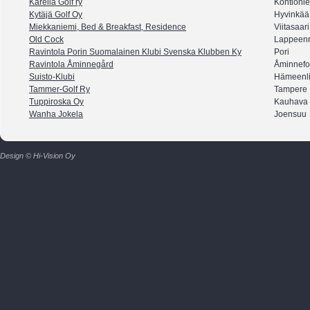
Karelia Golf ry
Kontioni
Kytäjä Golf Oy
Hyvinkää
Miekkaniemi, Bed & Breakfast, Residence
Viitasaari
Old Cock
Lappeenr
Ravintola Porin Suomalainen Klubi Svenska Klubben Ky
Pori
Ravintola Åminnegård
Åminnefo
Suisto-Klubi
Hämeenl
Tammer-Golf Ry
Tampere
Tuppiroska Oy
Kauhava
Wanha Jokela
Joensuu
Design © Hi-Vision Oy