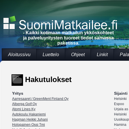
- Kaikki kotimaan matkailun ykköskohteet
ja palveluyritysten tuoreet tiedot samassa
paketissa.
Aloitussivu
Luettelo
Ohjeet
Linkit
Pala
Hakutulokset
Yritys
Sijainti
Aarresaaret / GreenMent Finland Oy
Helsinki
Alberga Golf Oy
Espoo
Atomi Lines Ky
Urjala as
Autokoulu Hakaniemi
Helsinki
Hagman Heikki Juhani
Uusikaup
Holopainen Ossi Tmi
Hamina