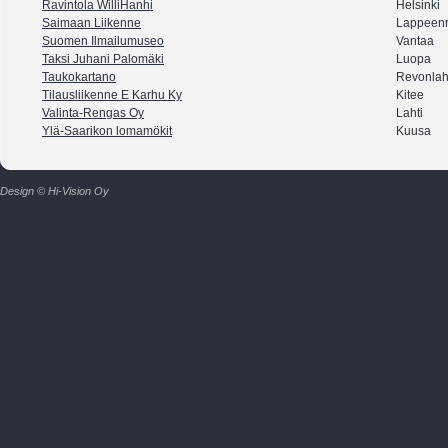
Ravintola WilliHanhi
Helsinki
Saimaan Liikenne
Lappeenr
Suomen Ilmailumuseo
Vantaa
Taksi Juhani Palomäki
Luopa
Taukokartano
Revonlah
Tilausliikenne E Karhu Ky
Kitee
Valinta-Rengas Oy
Lahti
Ylä-Saarikon lomamökit
Kuusa
Design © Hi-Vision Oy