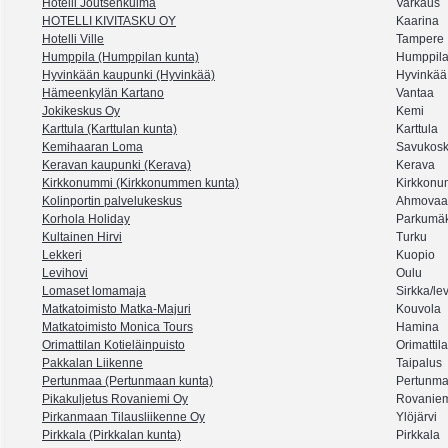
Hotelli Joutsenkulma
Varkaus
HOTELLI KIVITASKU OY
Kaarina
Hotelli Ville
Tampere
Humppila (Humppilan kunta)
Humppil
Hyvinkään kaupunki (Hyvinkää)
Hyvinkää
Hämeenkylän Kartano
Vantaa
Jokikeskus Oy
Kemi
Karttula (Karttulan kunta)
Karttula
Kemihaaran Loma
Savukosk
Keravan kaupunki (Kerava)
Kerava
Kirkkonummi (Kirkkonummen kunta)
Kirkkonu
Kolinportin palvelukeskus
Ahmovaa
Korhola Holiday
Parkumäk
Kultainen Hirvi
Turku
Lekkeri
Kuopio
Levihovi
Oulu
Lomaset lomamaja
Sirkka/lev
Matkatoimisto Matka-Majuri
Kouvola
Matkatoimisto Monica Tours
Hamina
Orimattilan Kotieläinpuisto
Orimattila
Pakkalan Liikenne
Taipalus
Pertunmaa (Pertunmaan kunta)
Pertunm
Pikakuljetus Rovaniemi Oy
Rovanie
Pirkanmaan Tilausliikenne Oy
Ylöjärvi
Pirkkala (Pirkkalan kunta)
Pirkkala