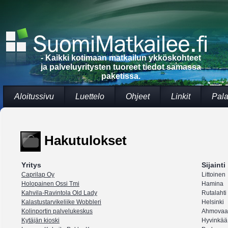
- Kaikki kotimaan matkailun ykköskohteet
ja palveluyritysten tuoreet tiedot samassa
paketissa.
Aloitussivu
Luettelo
Ohjeet
Linkit
Pala
Hakutulokset
Yritys
Sijainti
Caprilap Oy
Littoinen
Holopainen Ossi Tmi
Hamina
Kahvila-Ravintola Old Lady
Rutalahti
Kalastustarvikeliike Wobbleri
Helsinki
Kolinportin palvelukeskus
Ahmovaa
Kytäjän kioski
Hyvinkää