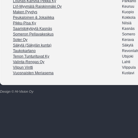
Lounas-Kahvila Pekka Ky
Parkano
LVI-Myymälä Raiskinmäki Oy
Keuruu
Maken Pyydys
Kuopio
Peukaloinen & Jokaiikka
Kokkola
Pikku-Pisa Ky
Nilsiä
Saaristokylpylä Kasnäs
Kasnäs
Someron Pellavakeskus
Somero
Soter Oy
Kerava
Säkylä (Säkylän kunta)
Säkylä
Taukokartano
Revonlah
Tenon Tunturituvat Ky
Utsjoki
Valinta-Rengas Oy
Lahti
Vilpun Vintti
Vilppula
Vuosnaisten Meriasema
Kustavi
Design © Hi-Vision Oy