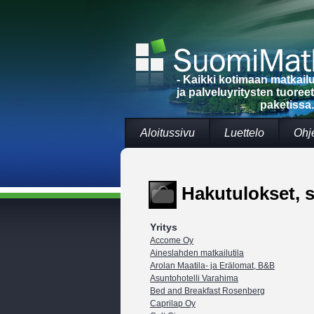
- Kaikki kotimaan matkai
ja palveluyritysten tuoree
paketissa.
Aloitussivu
Luettelo
Ohj
Hakutulokset, s
Yritys
Accome Oy
Aineslahden matkailutila
Arolan Maatila- ja Erälomat, B&B
Asuntohotelli Varahima
Bed and Breakfast Rosenberg
Caprilap Oy