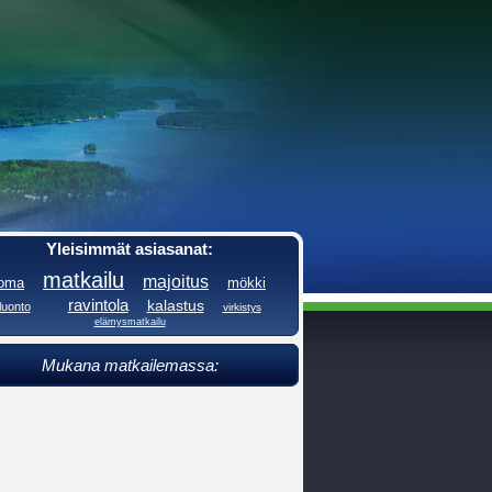
Yleisimmät asiasanat:
matkailu
majoitus
loma
mökki
ravintola
kalastus
luonto
virkistys
elämysmatkailu
Mukana matkailemassa: