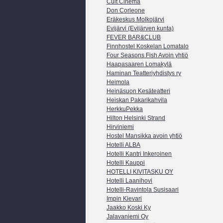
Cult Cinema
Don Corleone
Eräkeskus Molkojärvi
Evijärvi (Evijärven kunta)
FEVER BAR&CLUB
Finnhostel Koskelan Lomatalo
Four Seasons Fish Avoin yhtiö
Haapasaaren Lomakylä
Haminan Teatteriyhdistys ry
Heimola
Heinäsuon Kesäteatteri
Heiskan Pakarikahvila
HerkkuPekka
Hilton Helsinki Strand
Hirviniemi
Hostel Mansikka avoin yhtiö
Hotelli ALBA
Hotelli Kantri Inkeroinen
Hotelli Kauppi
HOTELLI KIVITASKU OY
Hotelli Laanihovi
Hotelli-Ravintola Susisaari
Impin Kievari
Jaakko Koski Ky
Jalavaniemi Oy