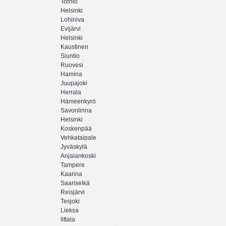
Tornio
Helsinki
Lohiniva
Evijärvi
Helsinki
Kaustinen
Siuntio
Ruovesi
Hamina
Juupajoki
Herrala
Hämeenkyrö
Savonlinna
Helsinki
Koskenpää
Vehkataipale
Jyväskylä
Anjalankoski
Tampere
Kaarina
Saariselkä
Reisjärvi
Tesjoki
Lieksa
Iittala