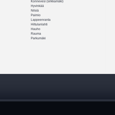
Konnevesi (sirkkamäki)
Hyvinkää
Nilsiä
Paimio
Lappeenranta
Hiltulanlahti
Hauho
Rauma
Parkumäki