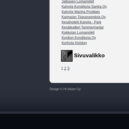
Jalkasen Lomamökit
Kahvila Konditoria Santra Oy
Kahvila Wanha Postitalo
Kaimalan Tilausravintola Oy
Kesähotelli Karelia - Park
Kesäteatteri Tammenranta/
Kokkolan Lomamökit
Kontion Konditoria Oy
Korhola Holiday
Sivuvalikko
1
2
3
Design © Hi-Vision Oy