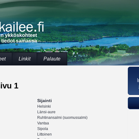
lun ykköskohteet
t tiedot samassa
eet
Linkit
Palaute
ivu 1
Sijainti
Helsinki
Länsi-aure
Ruhtinansalmi (suomussalmi)
Vantaa
Sipola
Littoinen