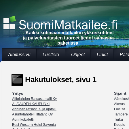
- Kaikki kotimaan matkailun ykköskohteet
ja palveluyritysten tuoreet tiedot samassa
paketissa.
Aloitussivu
Luettelo
Ohjeet
Linkit
Pala
Hakutulokset, sivu 1
Yritys
Sijainti
Aittolahden Ratsastustalli Ky
Äänekosk
ALAVUDEN KAUPUNKI
Alavus
Anninan ratsastus- ja ajotalli
Loviisa
Asuntolahotelli Iltatähti Oy
Tampere
Aurinkobaletti
Turku
Best Western Hotel Savonia
Kuopio