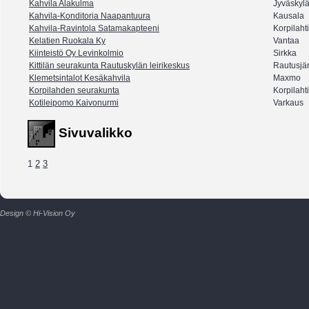
Kahvila Alakulma
Jyväskyl
Kahvila-Konditoria Naapantuura
Kausala
Kahvila-Ravintola Satamakapteeni
Korpilahti
Kelatien Ruokala Ky
Vantaa
Kiinteistö Oy Levinkolmio
Sirkka
Kittilän seurakunta Rautuskylän leirikeskus
Rautusjär
Klemetsintalot Kesäkahvila
Maxmo
Korpilahden seurakunta
Korpilahti
Kotileipomo Kaivonurmi
Varkaus
Sivuvalikko
1
2
3
Design © Hi-Vision Oy