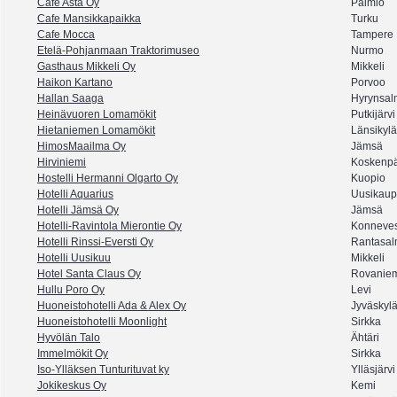
Cafe Asta Oy
Paimio
Cafe Mansikkapaikka
Turku
Cafe Mocca
Tampere
Etelä-Pohjanmaan Traktorimuseo
Nurmo
Gasthaus Mikkeli Oy
Mikkeli
Haikon Kartano
Porvoo
Hallan Saaga
Hyrynsal
Heinävuoren Lomamökit
Putkijärvi
Hietaniemen Lomamökit
Länsikylä
HimosMaailma Oy
Jämsä
Hirviniemi
Koskenp
Hostelli Hermanni Olgarto Oy
Kuopio
Hotelli Aquarius
Uusikaup
Hotelli Jämsä Oy
Jämsä
Hotelli-Ravintola Mierontie Oy
Konneves
Hotelli Rinssi-Eversti Oy
Rantasal
Hotelli Uusikuu
Mikkeli
Hotel Santa Claus Oy
Rovanie
Hullu Poro Oy
Levi
Huoneistohotelli Ada & Alex Oy
Jyväskyl
Huoneistohotelli Moonlight
Sirkka
Hyvölän Talo
Ähtäri
Immelmökit Oy
Sirkka
Iso-Ylläksen Tunturituvat ky
Ylläsjärvi
Jokikeskus Oy
Kemi