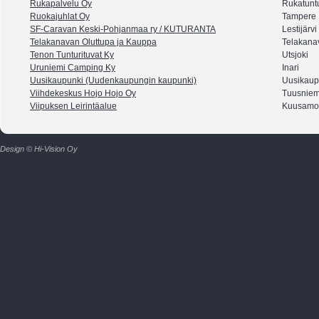
Rukapalvelu Oy
Rukatuntu
Ruokajuhlat Oy
Tampere
SF-Caravan Keski-Pohjanmaa ry / KUTURANTA
Lestijärvi
Telakanavan Oluttupa ja Kauppa
Telakana
Tenon Tunturituvat Ky
Utsjoki
Uruniemi Camping Ky
Inari
Uusikaupunki (Uudenkaupungin kaupunki)
Uusikaup
Viihdekeskus Hojo Hojo Oy
Tuusniem
Viipuksen Leirintäalue
Kuusamo
Design © Hi-Vision Oy