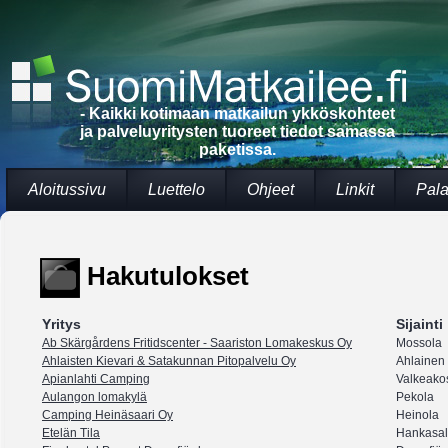
- Kaikki kotimaan matkailun ykköskohteet
ja palveluyritysten tuoreet tiedot samassa
paketissa.
Aloitussivu
Luettelo
Ohjeet
Linkit
Pala
Hakutulokset
Yritys
Sijainti
Ab Skärgårdens Fritidscenter - Saariston Lomakeskus Oy
Mossola
Ahlaisten Kievari & Satakunnan Pitopalvelu Oy
Ahlainen
Apianlahti Camping
Valkeako
Aulangon lomakylä
Pekola
Camping Heinäsaari Oy
Heinola
Etelän Tila
Hankasal