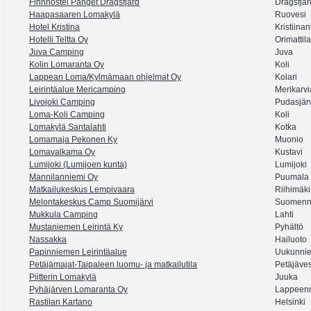
Finnhostel Panget Dragsfjärd
Dragsfjär
Haapasaaren Lomakylä
Ruovesi
Hotel Kristina
Kristiina
Hotelli Teltta Oy
Orimattila
Juva Camping
Juva
Kolin Lomaranta Oy
Koli
Lappean Loma/Kylmämaan ohjelmat Oy
Kolari
Leirintäalue Mericamping
Merikarvi
Livojoki Camping
Pudasjär
Loma-Koli Camping
Koli
Lomakylä Santalahti
Kotka
Lomamaja Pekonen Ky
Muonio
Lomavalkama Oy
Kustavi
Lumijoki (Lumijoen kunta)
Lumijoki
Mannilanniemi Oy
Puumala
Matkailukeskus Lempivaara
Riihimäki
Melontakeskus Camp Suomijärvi
Suomenn
Mukkula Camping
Lahti
Mustaniemen Leirintä Ky
Pyhältö
Nassakka
Hailuoto
Papinniemen Leirintäalue
Uukunni
Petäjämajat-Taipaleen luomu- ja matkailutila
Petäjäves
Piitterin Lomakylä
Juuka
Pyhäjärven Lomaranta Oy
Lappeenr
Rastilan Kartano
Helsinki