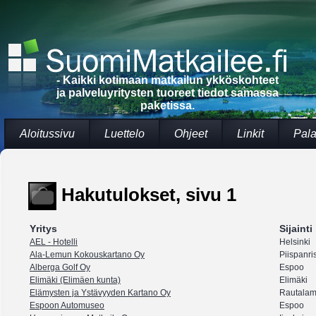
- Kaikki kotimaan matkailun ykköskohteet
ja palveluyritysten tuoreet tiedot samassa
paketissa.
Aloitussivu
Luettelo
Ohjeet
Linkit
Pala
Hakutulokset, sivu 1
Yritys
Sijainti
AEL - Hotelli
Helsinki
Ala-Lemun Kokouskartano Oy
Piispanris
Alberga Golf Oy
Espoo
Elimäki (Elimäen kunta)
Elimäki
Elämysten ja Ystävyyden Kartano Oy
Rautalam
Espoon Automuseo
Espoo