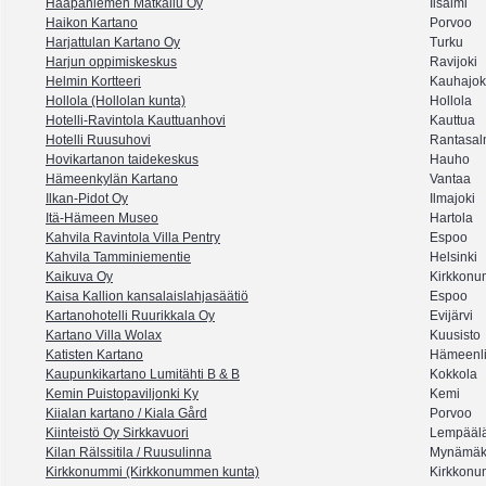
Haapaniemen Matkailu Oy
Iisalmi
Haikon Kartano
Porvoo
Harjattulan Kartano Oy
Turku
Harjun oppimiskeskus
Ravijoki
Helmin Kortteeri
Kauhajok
Hollola (Hollolan kunta)
Hollola
Hotelli-Ravintola Kauttuanhovi
Kauttua
Hotelli Ruusuhovi
Rantasal
Hovikartanon taidekeskus
Hauho
Hämeenkylän Kartano
Vantaa
Ilkan-Pidot Oy
Ilmajoki
Itä-Hämeen Museo
Hartola
Kahvila Ravintola Villa Pentry
Espoo
Kahvila Tamminiementie
Helsinki
Kaikuva Oy
Kirkkonu
Kaisa Kallion kansalaislahjasäätiö
Espoo
Kartanohotelli Ruurikkala Oy
Evijärvi
Kartano Villa Wolax
Kuusisto
Katisten Kartano
Hämeenl
Kaupunkikartano Lumitähti B & B
Kokkola
Kemin Puistopaviljonki Ky
Kemi
Kiialan kartano / Kiala Gård
Porvoo
Kiinteistö Oy Sirkkavuori
Lempääl
Kilan Rälssitila / Ruusulinna
Mynämäk
Kirkkonummi (Kirkkonummen kunta)
Kirkkonu