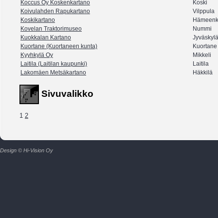
Koccus Oy Koskenkartano
Koski
Koivulahden Rapukartano
Vilppula
Koskikartano
Hämeenk
Kovelan Traktorimuseo
Nummi
Kuokkalan Kartano
Jyväskyl
Kuortane (Kuortaneen kunta)
Kuortane
Kyyhkylä Oy
Mikkeli
Laitila (Laitilan kaupunki)
Laitila
Lakomäen Metsäkartano
Häkkilä
Sivuvalikko
1
2
Design © Hi-Vision Oy