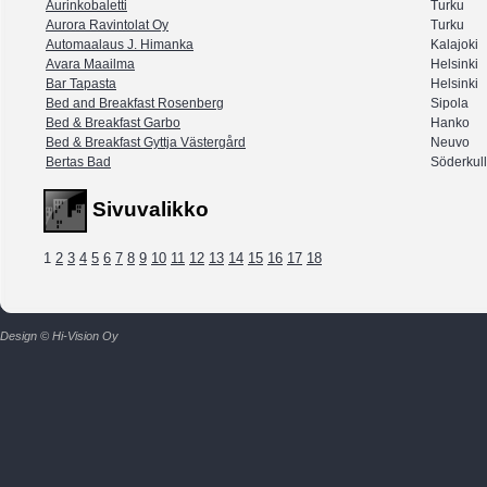
Aurinkobaletti
Turku
Aurora Ravintolat Oy
Turku
Automaalaus J. Himanka
Kalajoki
Avara Maailma
Helsinki
Bar Tapasta
Helsinki
Bed and Breakfast Rosenberg
Sipola
Bed & Breakfast Garbo
Hanko
Bed & Breakfast Gyttja Västergård
Neuvo
Bertas Bad
Söderkul
Sivuvalikko
1
2
3
4
5
6
7
8
9
10
11
12
13
14
15
16
17
18
Design © Hi-Vision Oy