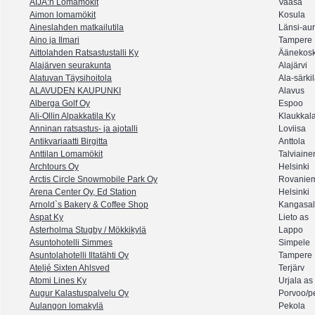
AIJA:n Lomamökit
Vaasa
Aimon lomamökit
Kosula
Aineslahden matkailutila
Länsi-au
Aino ja Ilmari
Tampere
Aittolahden Ratsastustalli Ky
Äänekosk
Alajärven seurakunta
Alajärvi
Alatuvan Täysihoitola
Ala-särkil
ALAVUDEN KAUPUNKI
Alavus
Alberga Golf Oy
Espoo
Ali-Ollin Alpakkatila Ky
Klaukkal
Anninan ratsastus- ja ajotalli
Loviisa
Antikvariaatti Birgitta
Anttola
Anttilan Lomamökit
Talviaine
Archtours Oy
Helsinki
Arctis Circle Snowmobile Park Oy
Rovanie
Arena Center Oy, Ed Station
Helsinki
Arnold`s Bakery & Coffee Shop
Kangasa
Aspat Ky
Lieto as
Asterholma Stugby / Mökkikylä
Lappo
Asuntohotelli Simmes
Simpele
Asuntolahotelli Iltatähti Oy
Tampere
Ateljé Sixten Ahlsved
Terjärv
Atomi Lines Ky
Urjala as
Augur Kalastuspalvelu Oy
Porvoo/p
Aulangon lomakylä
Pekola