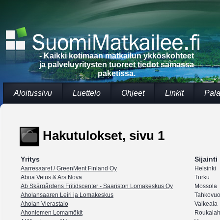
- Kaikki kotimaan matkailun ykköskohteet
ja palveluyritysten tuoreet tiedot samassa
paketissa.
Aloitussivu
Luettelo
Ohjeet
Linkit
Pala
Hakutulokset, sivu 1
Yritys
Sijainti
Aarresaaret / GreenMent Finland Oy
Helsinki
Aboa Vetus & Ars Nova
Turku
Ab Skärgårdens Fritidscenter - Saariston Lomakeskus Oy
Mossola
Aholansaaren Leiri ja Lomakeskus
Tahkovuo
Aholan Vierastalo
Valkeala
Ahoniemen Lomamökit
Roukalah