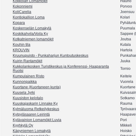
Kokkolan Lomamökit
Hauho
Kokonniemi
Porvoo
KoliCarelia
Joensuu
Kontiokallion Loma
Kolari
Kopara
Pyhätuntu
Koskenselän Lomakylä
Puumala
Koskikahvila/Voila Ky
Sappee (
Kotkatniemen lomamökit
Joutsa
Kouhin tila
Kutala
KROUVIN
Hartola
Kruunupuisto - Punkaharjun Kuntoutuskeskus
Punkahar
Kuirin Rantamökit
Juuka
Kukkolankosken Turistikeskus ja Konferenssi- Haaparanta
Tornio
Ruotsi
Kumpulainen Risto
Keitele
Kunnonpaikka
Vuorela
Kuortane (Kuortaneen kunta)
Kuortane
Kuusela Jyrki
Kuivasal
Kuusiston kelotalo
Sotkamo
Kuuskajaskarin Linnake Ky
Rauma
Kylmäluoma Retkeilykeskus
Tyrövaar
Kylpyläsaaren Leirintä
Haapave
Kylävainion Lomamökit Luvia
Pori
Kyyhkylä Oy
Mikkeli
Käpyniemen Lomakylä
Hoisko