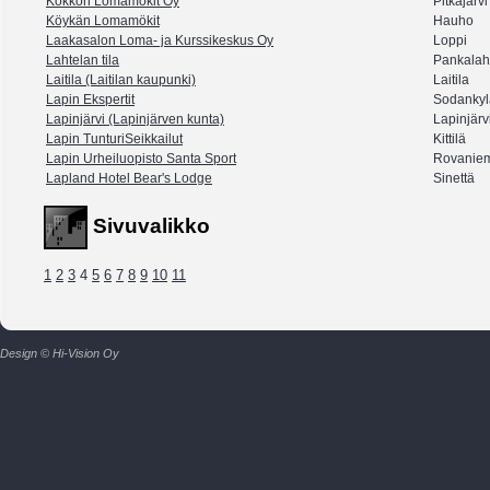
Kökkön Lomamökit Oy
Pitkäjärvi
Köykän Lomamökit
Hauho
Laakasalon Loma- ja Kurssikeskus Oy
Loppi
Lahtelan tila
Pankalah
Laitila (Laitilan kaupunki)
Laitila
Lapin Ekspertit
Sodankyl
Lapinjärvi (Lapinjärven kunta)
Lapinjärv
Lapin TunturiSeikkailut
Kittilä
Lapin Urheiluopisto Santa Sport
Rovanie
Lapland Hotel Bear's Lodge
Sinettä
Sivuvalikko
1
2
3
4
5
6
7
8
9
10
11
Design © Hi-Vision Oy