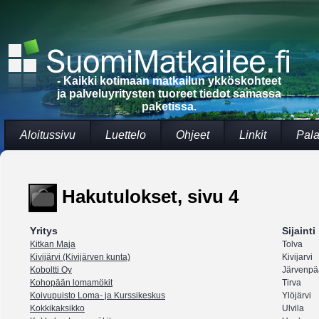
- Kaikki kotimaan matkailun ykköskohteet
ja palveluyritysten tuoreet tiedot samassa
paketissa.
Aloitussivu
Luettelo
Ohjeet
Linkit
Pala
Hakutulokset, sivu 4
Yritys
Sijainti
Kitkan Maja
Tolva
Kivijärvi (Kivijärven kunta)
Kivijarvi
Koboltti Oy
Järvenpä
Kohopään lomamökit
Tirva
Koivupuisto Loma- ja Kurssikeskus
Ylöjärvi
Kokkikaksikko
Ulvila