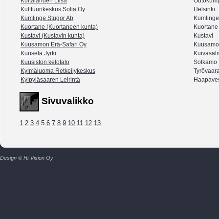
Kultalahden Liisa
Outokum
Kulttuurikeskus Sofia Oy
Helsinki
Kumlinge Stugor Ab
Kumlinge
Kuortane (Kuortaneen kunta)
Kuortane
Kustavi (Kustavin kunta)
Kustavi
Kuusamon Erä-Safari Oy
Kuusamo
Kuusela Jyrki
Kuivasal
Kuusiston kelotalo
Sotkamo
Kylmäluoma Retkeilykeskus
Tyrövaar
Kylpyläsaaren Leirintä
Haapave
Sivuvalikko
1
2
3
4
5
6
7
8
9
10
11
12
13
Design © Hi-Vision Oy