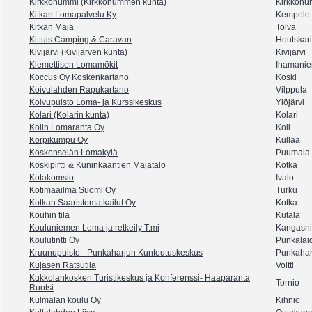
Kirkkonummi (Kirkkonummen kunta)
Kirkkonu
Kitkan Lomapalvelu Ky
Kempele
Kitkan Maja
Tolva
Kittuis Camping & Caravan
Houtskari
Kivijärvi (Kivijärven kunta)
Kivijarvi
Klemettisen Lomamökit
Ihamanie
Koccus Oy Koskenkartano
Koski
Koivulahden Rapukartano
Vilppula
Koivupuisto Loma- ja Kurssikeskus
Ylöjärvi
Kolari (Kolarin kunta)
Kolari
Kolin Lomaranta Oy
Koli
Korpikumpu Oy
Kullaa
Koskenselän Lomakylä
Puumala
Koskipirtti & Kuninkaantien Majatalo
Kotka
Kotakomsio
Ivalo
Kotimaailma Suomi Oy
Turku
Kotkan Saaristomatkailut Oy
Kotka
Kouhin tila
Kutala
Kouluniemen Loma ja retkeily T:mi
Kangasn
Koulutintti Oy
Punkalai
Kruunupuisto - Punkaharjun Kuntoutuskeskus
Punkahar
Kujasen Ratsutila
Voltti
Kukkolankosken Turistikeskus ja Konferenssi- Haaparanta
Tornio
Ruotsi
Kulmalan koulu Oy
Kihniö