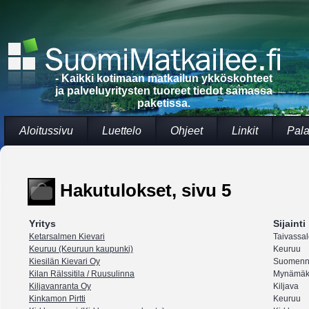
- Kaikki kotimaan matkailun ykköskohteet
ja palveluyritysten tuoreet tiedot samassa
paketissa.
Aloitussivu
Luettelo
Ohjeet
Linkit
Pala
Hakutulokset, sivu 5
Yritys
Sijainti
Ketarsalmen Kievari
Taivassa
Keuruu (Keuruun kaupunki)
Keuruu
Kiesilän Kievari Oy
Suomenn
Kilan Rälssitila / Ruusulinna
Mynämäk
Kiljavanranta Oy
Kiljava
Kinkamon Pirtti
Keuruu