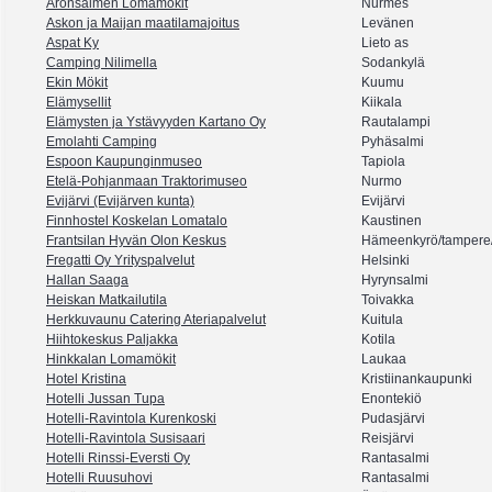
Aronsalmen Lomamökit
Nurmes
Askon ja Maijan maatilamajoitus
Levänen
Aspat Ky
Lieto as
Camping Nilimella
Sodankylä
Ekin Mökit
Kuumu
Elämysellit
Kiikala
Elämysten ja Ystävyyden Kartano Oy
Rautalampi
Emolahti Camping
Pyhäsalmi
Espoon Kaupunginmuseo
Tapiola
Etelä-Pohjanmaan Traktorimuseo
Nurmo
Evijärvi (Evijärven kunta)
Evijärvi
Finnhostel Koskelan Lomatalo
Kaustinen
Frantsilan Hyvän Olon Keskus
Hämeenkyrö/tampere/n
Fregatti Oy Yrityspalvelut
Helsinki
Hallan Saaga
Hyrynsalmi
Heiskan Matkailutila
Toivakka
Herkkuvaunu Catering Ateriapalvelut
Kuitula
Hiihtokeskus Paljakka
Kotila
Hinkkalan Lomamökit
Laukaa
Hotel Kristina
Kristiinankaupunki
Hotelli Jussan Tupa
Enontekiö
Hotelli-Ravintola Kurenkoski
Pudasjärvi
Hotelli-Ravintola Susisaari
Reisjärvi
Hotelli Rinssi-Eversti Oy
Rantasalmi
Hotelli Ruusuhovi
Rantasalmi