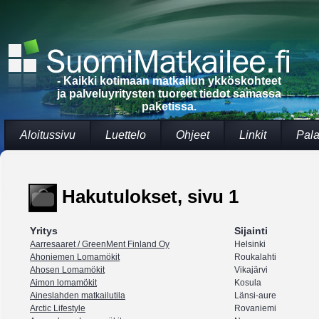
- Kaikki kotimaan matkailun ykköskohteet
ja palveluyritysten tuoreet tiedot samassa
paketissa.
Aloitussivu
Luettelo
Ohjeet
Linkit
Pala
Hakutulokset, sivu 1
Yritys
Sijainti
Aarresaaret / GreenMent Finland Oy
Helsinki
Ahoniemen Lomamökit
Roukalahti
Ahosen Lomamökit
Vikajärvi
Aimon lomamökit
Kosula
Aineslahden matkailutila
Länsi-aure
Arctic Lifestyle
Rovaniemi