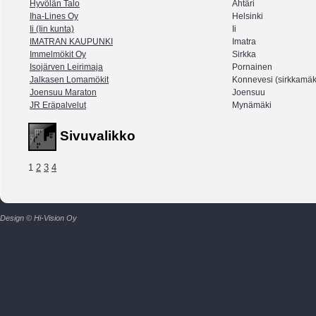
Hyvölän Talo
Ähtäri
Iha-Lines Oy
Helsinki
Ii (Iin kunta)
Ii
IMATRAN KAUPUNKI
Imatra
Immelmökit Oy
Sirkka
Isojärven Leirimaja
Pornainen
Jalkasen Lomamökit
Konnevesi (sirkkamäk
Joensuu Maraton
Joensuu
JR Eräpalvelut
Mynämäki
Sivuvalikko
1
2
3
4
Design © Hi-Vision Oy