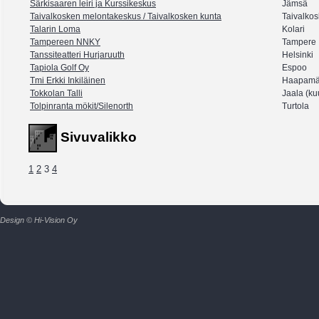
Särkisaaren leiri ja Kurssikeskus
Jämsä
Taivalkosken melontakeskus / Taivalkosken kunta
Taivalkos
Talarin Loma
Kolari
Tampereen NNKY
Tampere
Tanssiteatteri Hurjaruuth
Helsinki
Tapiola Golf Oy
Espoo
Tmi Erkki Inkiläinen
Haapamä
Tokkolan Talli
Jaala (ku
Tolpinranta mökit/Silenorth
Turtola
Sivuvalikko
1
2
3
4
Design © Hi-Vision Oy