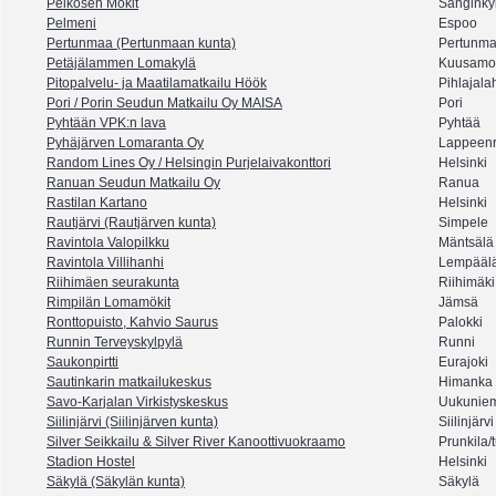
Pelkosen Mökit
Sanginky
Pelmeni
Espoo
Pertunmaa (Pertunmaan kunta)
Pertunm
Petäjälammen Lomakylä
Kuusamo
Pitopalvelu- ja Maatilamatkailu Höök
Pihlajalah
Pori / Porin Seudun Matkailu Oy MAISA
Pori
Pyhtään VPK:n lava
Pyhtää
Pyhäjärven Lomaranta Oy
Lappeenr
Random Lines Oy / Helsingin Purjelaivakonttori
Helsinki
Ranuan Seudun Matkailu Oy
Ranua
Rastilan Kartano
Helsinki
Rautjärvi (Rautjärven kunta)
Simpele
Ravintola Valopilkku
Mäntsälä
Ravintola Villihanhi
Lempääl
Riihimäen seurakunta
Riihimäki
Rimpilän Lomamökit
Jämsä
Ronttopuisto, Kahvio Saurus
Palokki
Runnin Terveyskylpylä
Runni
Saukonpirtti
Eurajoki
Sautinkarin matkailukeskus
Himanka
Savo-Karjalan Virkistyskeskus
Uukunie
Siilinjärvi (Siilinjärven kunta)
Siilinjärvi
Silver Seikkailu & Silver River Kanoottivuokraamo
Prunkila/
Stadion Hostel
Helsinki
Säkylä (Säkylän kunta)
Säkylä