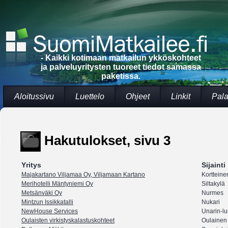
- Kaikki kotimaan matkailun ykköskohteet
ja palveluyritysten tuoreet tiedot samassa
paketissa.
Aloitussivu
Luettelo
Ohjeet
Linkit
Pala
Hakutulokset, sivu 3
Yritys
Sijainti
Majakartano Viljamaa Oy, Viljamaan Kartano
Kortteine
Merihotelli Mäntyniemi Oy
Siltakylä
Metsänväki Oy
Nurmes
Mintzun Issikkatalli
Nukari
NewHouse Services
Unarin-l
Oulaisten virkistyskalastuskohteet
Oulainen