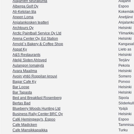
Alajärven seurakunta
Alajärvi
Alberga Golf Oy
Espoo
Ali-Ketolan tila
Kokemäk
Aneen Loma
Anetjärvi
Anjalankosken teatteri
Anjalank
Archtours Oy
Helsinki
Arctic Paintball Service Oy Ltd
Ylimarkk
Arena Center Oy, Ed Station
Helsinki
Arnold`s Bakery & Coffee Shop
Kangasa
Aspat Ky
Lieto as
A&S Restaurants
Helsinki
Ateljé Sixten Ahlsved
Terjärv
Aulangon lomakylä
Pekola
Avara Maailma
Helsinki
Avoin yhtiö Roppilan krouvi
Somero
Bagar Cafe Ky
Porvoo
Bar Loose
Helsinki
Bar Tapasta
Helsinki
Bed and Breakfast Rosenberg
Sipola
Bertas Bad
Söderkul
Blueberry Woods Hunting Ltd
Ypäjä
Business Rally Center BRC Oy
Helsinki
Café Hemingway's, Espoo
Espoo
Cafe Madicken
Tammisaa
Cafe Mansikkapaikka
Turku