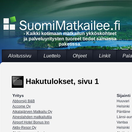
- Kaikki kotimaan matkailun ykköskohteet
ja palveluyritysten tuoreet tiedot samassa
paketissa.
Aloitussivu
Luettelo
Ohjeet
Linkit
Pala
Hakutulokset, sivu 1
Yritys
Sijainti
Abborsjö B&B
Huuvari
Accome Oy
Helsinki
Aikalajärven Matkailu Oy
Päntäne
Aineslahden matkailutila
Länsi-au
Airport Hotel Bonus Inn
Vantaa
Aktiv-Resor Oy
Helsinki