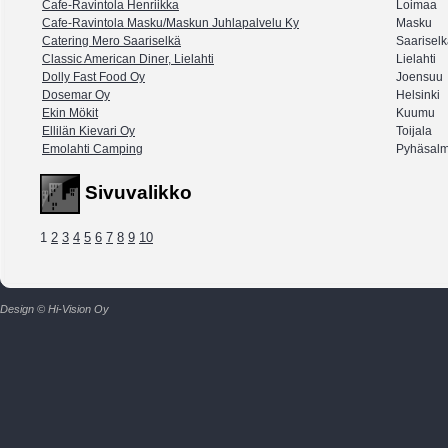
Cafe-Ravintola Henriikka
Loimaa
Cafe-Ravintola Masku/Maskun Juhlapalvelu Ky
Masku
Catering Mero Saariselkä
Saarisel
Classic American Diner, Lielahti
Lielahti
Dolly Fast Food Oy
Joensuu
Dosemar Oy
Helsinki
Ekin Mökit
Kuumu
Ellilän Kievari Oy
Toijala
Emolahti Camping
Pyhäsalm
Sivuvalikko
1
2
3
4
5
6
7
8
9
10
Design © Hi-Vision Oy